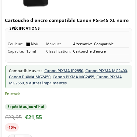
Cartouche d'encre compatible Canon PG-545 XL noire
SPÉCIFICATIONS
Couleur:
Noir
Marque:
Alternative-Compatible
Capacité:
15 ml
Classification:
Cartouche d'encre
Compatible avec :
Canon PIXMA IP2850
,
Canon PIXMA MG2400
,
Canon PIXMA MG2450
,
Canon PIXMA MG2455
,
Canon PIXMA
MG2550
,
9 autres imprimantes
En stock
Expédié aujourd'hui
€
23,95
€
21,55
-10%