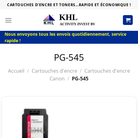
Passer
CARTOUCHES D'ENCRE ET TONERS...RAPIDE ET ÉCONOMIQUE !
au
contenu
Nous envoyons tous les envois quotidiennement, service
rapide !
PG-545
Accueil
/
Cartouches d'encre
/
Cartouches d'encre
Canon
/
PG-545