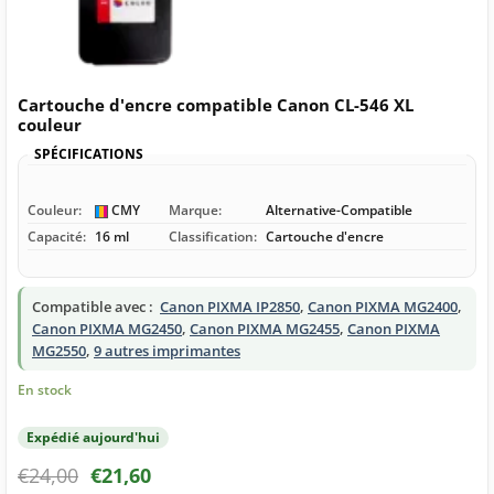
Cartouche d'encre compatible Canon CL-546 XL
couleur
SPÉCIFICATIONS
Couleur:
CMY
Marque:
Alternative-Compatible
Capacité:
16 ml
Classification:
Cartouche d'encre
Compatible avec :
Canon PIXMA IP2850
,
Canon PIXMA MG2400
,
Canon PIXMA MG2450
,
Canon PIXMA MG2455
,
Canon PIXMA
MG2550
,
9 autres imprimantes
En stock
Expédié aujourd'hui
€
24,00
€
21,60