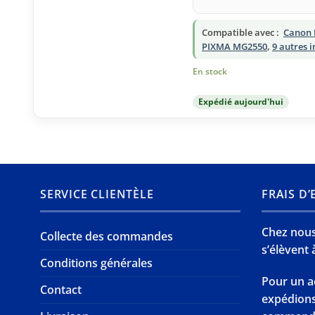
Compatible avec :
Canon 
PIXMA MG2550
,
9 autres 
En stock
Expédié aujourd'hui
SERVICE CLIENTÈLE
FRAIS D
Chez nous,
Collecte des commandes
s’élèvent à
Conditions générales
Pour un a
Contact
expédion