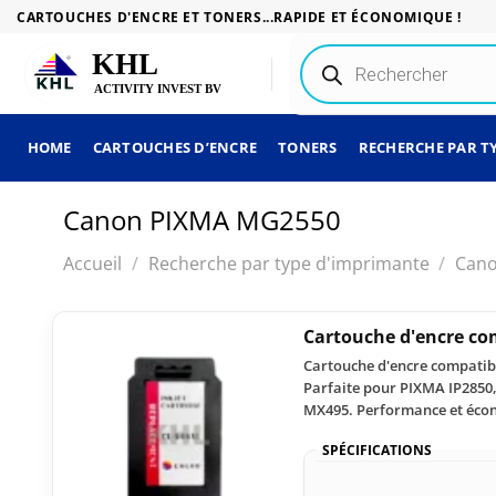
Passer
CARTOUCHES D'ENCRE ET TONERS...RAPIDE ET ÉCONOMIQUE !
au
Recherche
contenu
de
produits
HOME
CARTOUCHES D’ENCRE
TONERS
RECHERCHE PAR T
Canon PIXMA MG2550
Accueil
/
Recherche par type d'imprimante
/
Can
Cartouche d'encre co
Cartouche d'encre compatibl
Parfaite pour PIXMA IP285
MX495. Performance et écon
SPÉCIFICATIONS