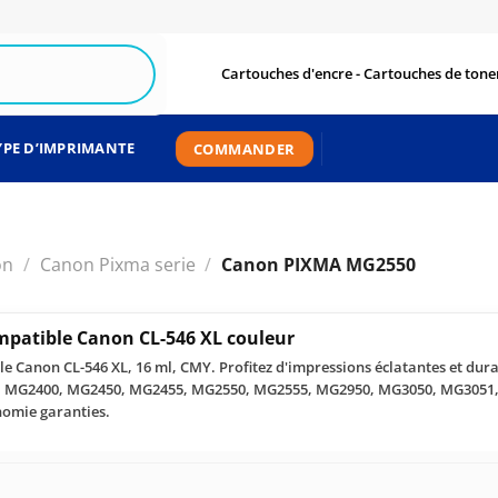
Cartouches d'encre - Cartouches de toner
YPE D’IMPRIMANTE
COMMANDER
on
/
Canon Pixma serie
/
Canon PIXMA MG2550
mpatible Canon CL-546 XL couleur
e Canon CL-546 XL, 16 ml, CMY. Profitez d'impressions éclatantes et dur
0, MG2400, MG2450, MG2455, MG2550, MG2555, MG2950, MG3050, MG3051
omie garanties.