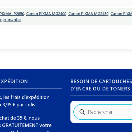
PIXMA IP2850
,
Canon PIXMA MG2400
,
Canon PIXMA MG2450
,
Canon PIX
imprimantes
’EXPÉDITION
BESOIN DE CARTOUCHE
D’ENCRE OU DE TONERS 
 les frais d’expédition
 3,95 € par colis.
Recherche
de
produits
chat de 35 €, nous
s GRATUITEMENT votre