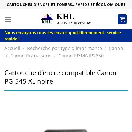
Passer
CARTOUCHES D'ENCRE ET TONERS...RAPIDE ET ÉCONOMIQUE !
au
contenu
Nous envoyons tous les envois quotidiennement, service
rapide !
Accueil
/
Recherche par type d'imprimante
/
Canon
/
Canon Pixma serie
/
Canon PIXMA IP2850
Cartouche d’encre compatible Canon
PG-545 XL noire