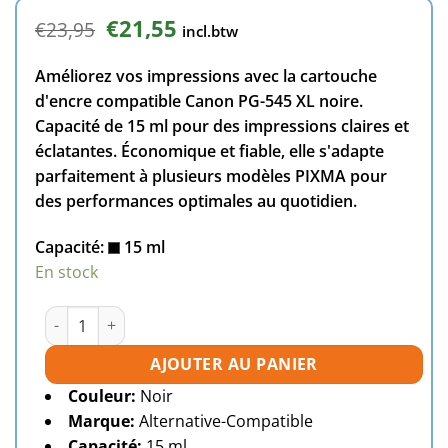
Le
Le
€
21,55
€
23,95
incl.btw
prix
prix
initial
actuel
Améliorez vos impressions avec la cartouche
était :
est :
€23,95.
€21,55.
d'encre compatible Canon PG-545 XL noire.
Capacité de 15 ml pour des impressions claires et
éclatantes. Économique et fiable, elle s'adapte
parfaitement à plusieurs modèles PIXMA pour
des performances optimales au quotidien.
Capacité:
15 ml
En stock
quantité de Cartouche d'encre compatible Canon PG-545 X
AJOUTER AU PANIER
Couleur:
Noir
Marque:
Alternative-Compatible
Capacité:
15 ml