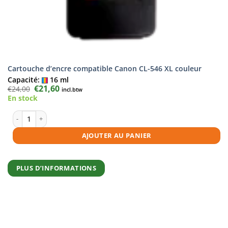
Cartouche d’encre compatible Canon CL-546 XL couleur
Capacité:
16 ml
Le
€
21,60
Le
€
24,00
incl.btw
prix
prix
En stock
initial
actuel
était :
est :
€24,00.
€21,60.
quantité de Cartouche d'encre compatible Canon CL-546 XL couleur
AJOUTER AU PANIER
PLUS D’INFORMATIONS