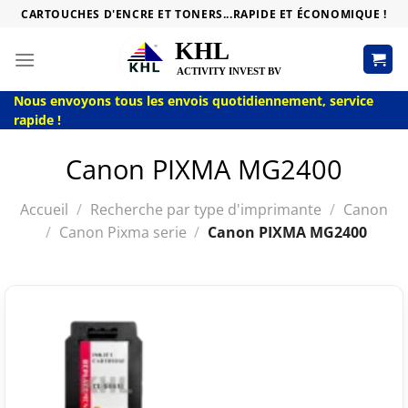
Passer
CARTOUCHES D'ENCRE ET TONERS...RAPIDE ET ÉCONOMIQUE !
au
contenu
Nous envoyons tous les envois quotidiennement, service
rapide !
Canon PIXMA MG2400
Accueil
/
Recherche par type d'imprimante
/
Canon
/
Canon Pixma serie
/
Canon PIXMA MG2400