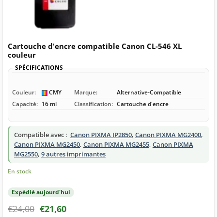
Cartouche d'encre compatible Canon CL-546 XL
couleur
SPÉCIFICATIONS
Couleur:
CMY
Marque:
Alternative-Compatible
Capacité:
16 ml
Classification:
Cartouche d'encre
Compatible avec :
Canon PIXMA IP2850
,
Canon PIXMA MG2400
,
Canon PIXMA MG2450
,
Canon PIXMA MG2455
,
Canon PIXMA
MG2550
,
9 autres imprimantes
En stock
Expédié aujourd'hui
€
24,00
€
21,60