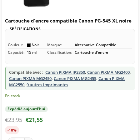
Cartouche d'encre compatible Canon PG-545 XL noire
SPÉCIFICATIONS
Couleur:
Noir
Marque:
Alternative-Compatible
Capacité:
15 ml
Classification:
Cartouche d'encre
Compatible avec :
Canon PIXMA IP2850
,
Canon PIXMA MG2400
,
Canon PIXMA MG2450
,
Canon PIXMA MG2455
,
Canon PIXMA
MG2550
,
9 autres imprimantes
En stock
Expédié aujourd'hui
€
23,95
€
21,55
-10%