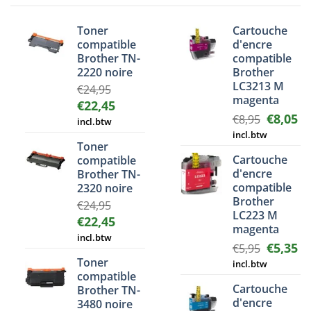
Toner
Cartouche
compatible
d'encre
Brother TN-
compatible
2220 noire
Brother
LC3213 M
€
24,95
magenta
Le
Le
€
22,45
Le
Le
€
8,05
prix
prix
€
8,95
incl.btw
prix
pr
initial
actuel
incl.btw
initial
ac
Toner
était :
est :
Cartouche
compatible
était :
est
€24,95.
€22,45.
d'encre
Brother TN-
€8,95.
€8
compatible
2320 noire
Brother
€
24,95
LC223 M
Le
Le
€
22,45
magenta
prix
prix
incl.btw
Le
Le
€
5,35
initial
actuel
€
5,95
prix
pr
Toner
était :
est :
incl.btw
initial
ac
compatible
€24,95.
€22,45.
Cartouche
était :
est
Brother TN-
d'encre
3480 noire
€5,95.
€5