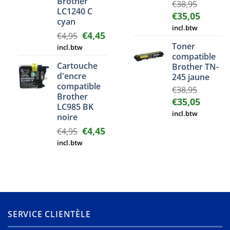
Brother
€
38,95
LC1240 C
Le
Le
€
35,05
cyan
prix
prix
incl.btw
Le
Le
€
4,45
€
4,95
initial
actuel
prix
prix
Toner
était :
est :
incl.btw
initial
actuel
compatible
€38,95.
€35,05.
Cartouche
était :
est :
Brother TN-
d'encre
€4,95.
€4,45.
245 jaune
compatible
€
38,95
Brother
Le
Le
€
35,05
LC985 BK
prix
prix
incl.btw
noire
initial
actuel
Le
Le
€
4,45
€
4,95
était :
est :
prix
prix
€38,95.
€35,05.
incl.btw
initial
actuel
était :
est :
€4,95.
€4,45.
SERVICE CLIENTÈLE