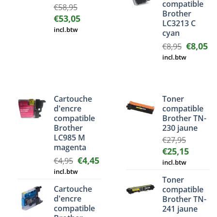
compatible
€
58,95
Brother
Le
Le
€
53,05
LC3213 C
prix
prix
incl.btw
cyan
initial
actuel
Le
Le
€
8,05
€
8,95
était :
est :
prix
pr
€58,95.
€53,05.
incl.btw
initial
ac
était :
est
€8,95.
€8
Cartouche
Toner
d'encre
compatible
compatible
Brother TN-
Brother
230 jaune
LC985 M
€
27,95
magenta
Le
Le
€
25,15
Le
Le
€
4,45
prix
prix
€
4,95
incl.btw
prix
prix
initial
actuel
incl.btw
initial
actuel
Toner
était :
est :
Cartouche
était :
est :
compatible
€27,95.
€25,15.
d'encre
Brother TN-
€4,95.
€4,45.
compatible
241 jaune