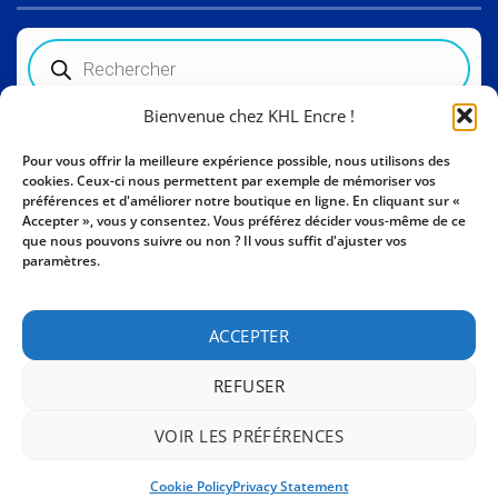
Recherche
de
produits
Bienvenue chez KHL Encre !
Informations sur le magasin
Pour vous offrir la meilleure expérience possible, nous utilisons des
cookies. Ceux-ci nous permettent par exemple de mémoriser vos
Activity Invest bv - KHL, Kempische Steenweg 274
préférences et d'améliorer notre boutique en ligne. En cliquant sur «
3500 Hasselt - Belgique BE0862447190
Accepter », vous y consentez. Vous préférez décider vous-même de ce
que nous pouvons suivre ou non ? Il vous suffit d'ajuster vos
+32 11 261499
paramètres.
E-mail:
sales@khl-encre.be
ACCEPTER
REFUSER
VOIR LES PRÉFÉRENCES
CONTACT
Cookie Policy
Privacy Statement
Copyright 2026 ©
Activity Invest BV - KHL ENCRE