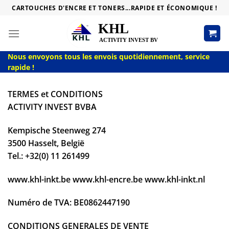
Passer
CARTOUCHES D'ENCRE ET TONERS...RAPIDE ET ÉCONOMIQUE !
au
contenu
Nous envoyons tous les envois quotidiennement, service
rapide !
TERMES et CONDITIONS
ACTIVITY INVEST BVBA
Kempische Steenweg 274
3500 Hasselt, België
Tel.: +32(0) 11 261499
www.khl-inkt.be www.khl-encre.be www.khl-inkt.nl
Numéro de TVA: BE0862447190
CONDITIONS GENERALES DE VENTE