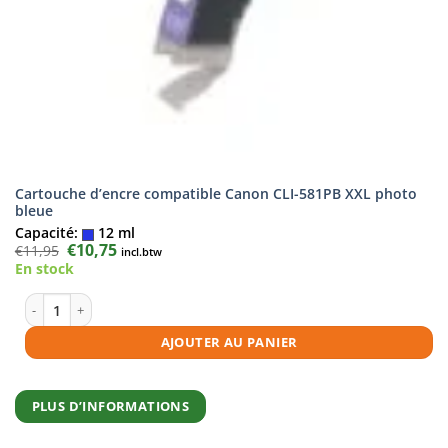
Cartouche d’encre compatible Canon CLI-581PB XXL photo
bleue
Capacité:
12 ml
Le
€
10,75
Le
€
11,95
incl.btw
prix
prix
En stock
initial
actuel
était :
est :
€11,95.
€10,75.
quantité de Cartouche d'encre compatible Canon CLI-581PB XXL photo
AJOUTER AU PANIER
PLUS D’INFORMATIONS