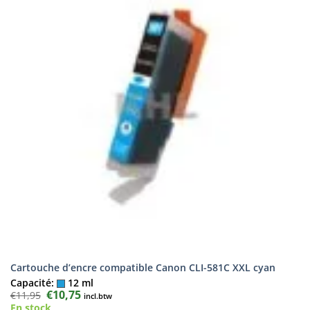
Cartouche d’encre compatible Canon CLI-581C XXL cyan
Capacité:
12 ml
Le
€
10,75
Le
€
11,95
incl.btw
prix
prix
En stock