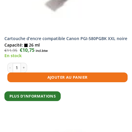
Cartouche d’encre compatible Canon PGI-580PGBK XXL noire
Capacité:
26 ml
Le
€
10,75
Le
€
11,95
incl.btw
prix
prix
En stock
initial
actuel
était :
est :
€11,95.
€10,75.
quantité de Cartouche d'encre compatible Canon PGI-580PGBK XXL noi
AJOUTER AU PANIER
PLUS D’INFORMATIONS