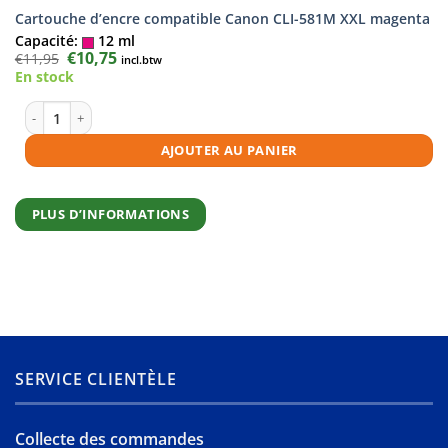
Cartouche d’encre compatible Canon CLI-581M XXL magenta
Capacité:
12 ml
Le
€
10,75
Le
€
11,95
incl.btw
prix
prix
En stock
initial
actuel
était :
est :
€11,95.
€10,75.
quantité de Cartouche d'encre compatible Canon CLI-581M XXL magen
AJOUTER AU PANIER
PLUS D’INFORMATIONS
SERVICE CLIENTÈLE
Collecte des commandes