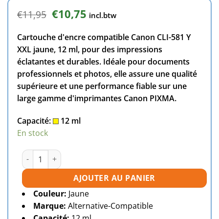
Le
Le
€
10,75
€
11,95
incl.btw
prix
prix
initial
actuel
Cartouche d'encre compatible Canon CLI-581 Y
était :
est :
€11,95.
€10,75.
XXL jaune, 12 ml, pour des impressions
éclatantes et durables. Idéale pour documents
professionnels et photos, elle assure une qualité
supérieure et une performance fiable sur une
large gamme d'imprimantes Canon PIXMA.
Capacité:
12 ml
En stock
quantité de Cartouche d'encre compatible Canon CLI-581Y
AJOUTER AU PANIER
Couleur:
Jaune
Marque:
Alternative-Compatible
Capacité:
12 ml