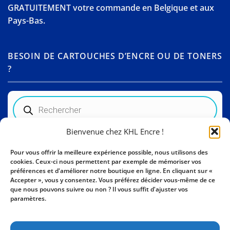
GRATUITEMENT votre commande en Belgique et aux
Pays-Bas.
BESOIN DE CARTOUCHES D’ENCRE OU DE TONERS
?
Recherche
de
produits
Bienvenue chez KHL Encre !
Informations sur le magasin
Pour vous offrir la meilleure expérience possible, nous utilisons des
cookies. Ceux-ci nous permettent par exemple de mémoriser vos
Activity Invest bv - KHL, Kempische Steenweg 274
préférences et d'améliorer notre boutique en ligne. En cliquant sur «
3500 Hasselt - Belgique BE0862447190
Accepter », vous y consentez. Vous préférez décider vous-même de ce
que nous pouvons suivre ou non ? Il vous suffit d'ajuster vos
+32 11 261499
paramètres.
E-mail:
sales@khl-encre.be