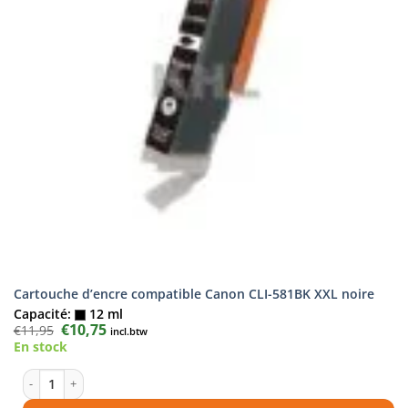
Cartouche d’encre compatible Canon CLI-581BK XXL noire
Capacité:
12 ml
Le
€
10,75
Le
€
11,95
incl.btw
prix
prix
En stock
initial
actuel
était :
est :
€11,95.
€10,75.
quantité de Cartouche d'encre compatible Canon CLI-581BK XXL noire