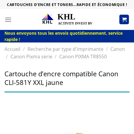
Passer
CARTOUCHES D'ENCRE ET TONERS...RAPIDE ET ÉCONOMIQUE !
au
contenu
Nous envoyons tous les envois quotidiennement, service
rapide !
Accueil
/
Recherche par type d'imprimante
/
Canon
/
Canon Pixma serie
/
Canon PIXMA TR8550
Cartouche d’encre compatible Canon
CLI-581Y XXL jaune