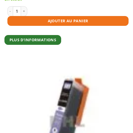
initial
actuel
était :
est :
€11,95.
€10,75.
quantité de Cartouche d'encre compatible Canon CLI-581C XXL cyan
AJOUTER AU PANIER
PLUS D’INFORMATIONS