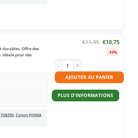
€
11,95
€
10,75
t durables. Offre des
-10%
. Idéale pour des
quantité de Cartouche d'encre compat
AJOUTER AU PANIER
PLUS D’INFORMATIONS
 TS8250
,
Canon PIXMA