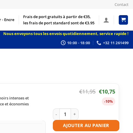
Contact
Frais de port gratuits à partir de €35,
 - Encre
les frais de port standard sont de €3.95
Nous envoyons tous les envois quotidiennement, service rapide !
10:00 - 18:00
+32 11 261499
€
11,95
€
10,75
oirs intenses et
-10%
nce et économies
quantité de Cartouche d'encre compati
AJOUTER AU PANIER