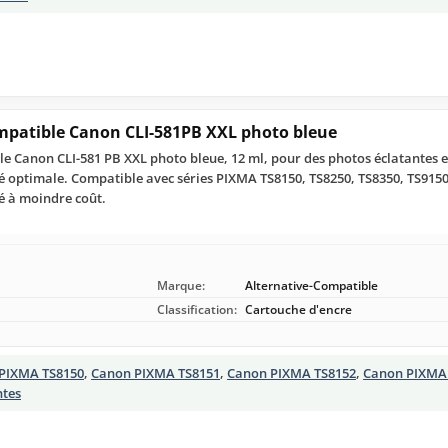
mpatible Canon CLI-581PB XXL photo bleue
e Canon CLI-581 PB XXL photo bleue, 12 ml, pour des photos éclatantes e
ité optimale. Compatible avec séries PIXMA TS8150, TS8250, TS8350, TS9150
é à moindre coût.
Marque:
Alternative-Compatible
Classification:
Cartouche d'encre
PIXMA TS8150
,
Canon PIXMA TS8151
,
Canon PIXMA TS8152
,
Canon PIXMA
ntes