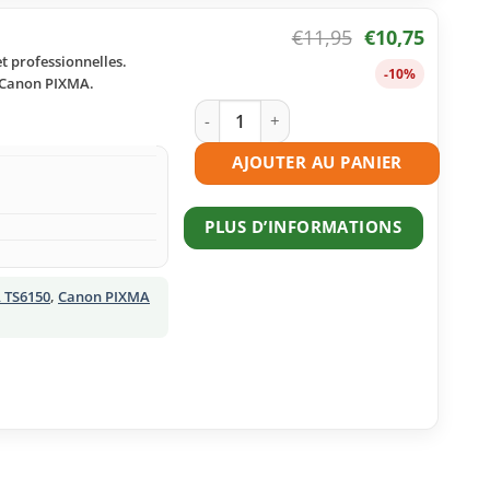
€
11,95
€
10,75
t professionnelles.
-10%
s Canon PIXMA.
quantité de Cartouche d'encre compat
AJOUTER AU PANIER
PLUS D’INFORMATIONS
 TS6150
,
Canon PIXMA