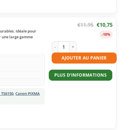
€
11,95
€
10,75
urables. Idéale pour
-10%
ur une large gamme
quantité de Cartouche d'encre compati
AJOUTER AU PANIER
PLUS D’INFORMATIONS
 TS6150
,
Canon PIXMA