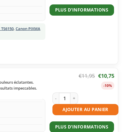
PLUS D’INFORMATIONS
 TS6150
,
Canon PIXMA
€
11,95
€
10,75
ouleurs éclatantes.
-10%
ésultats impeccables.
quantité de Cartouche d'encre compat
AJOUTER AU PANIER
PLUS D’INFORMATIONS