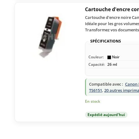
Cartouche d'encre co
Cartouche d'encre noire Can
Idéale pour les gros volume
Transformez vos documents 
SPÉCIFICATIONS
Couleur:
Noir
Capacité:
26 ml
Compatible avec :
Canon 
TS6151
,
20 autres imprim
En stock
Expédié aujourd'hui