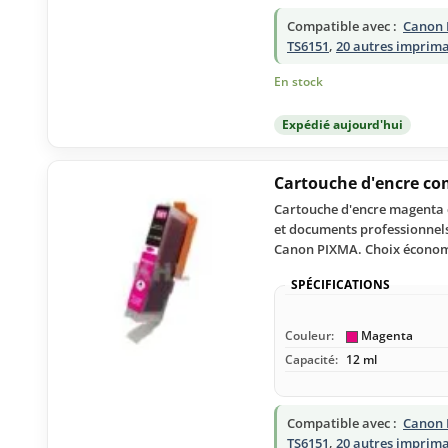
Compatible avec :
Canon 
TS6151
,
20 autres imprim
En stock
Expédié aujourd'hui
Cartouche d'encre c
Cartouche d'encre magenta c
et documents professionnels.
Canon PIXMA. Choix économi
SPÉCIFICATIONS
Couleur:
Magenta
Capacité:
12 ml
Compatible avec :
Canon 
TS6151
,
20 autres imprim