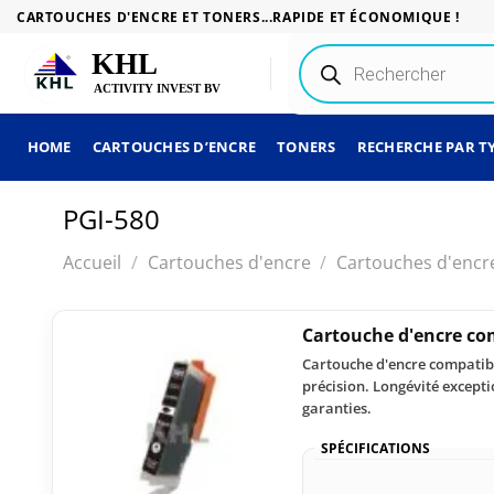
Passer
CARTOUCHES D'ENCRE ET TONERS...RAPIDE ET ÉCONOMIQUE !
au
Recherche
contenu
de
produits
HOME
CARTOUCHES D’ENCRE
TONERS
RECHERCHE PAR T
PGI-580
Accueil
/
Cartouches d'encre
/
Cartouches d'encr
Cartouche d'encre co
Cartouche d'encre compatibl
précision. Longévité except
garanties.
SPÉCIFICATIONS