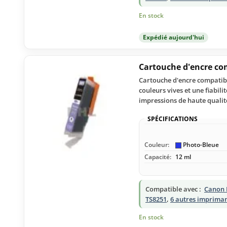
En stock
Expédié aujourd'hui
Cartouche d'encre co
Cartouche d'encre compatibl
couleurs vives et une fiabil
impressions de haute qualit
SPÉCIFICATIONS
Couleur:
Photo-Bleue
Capacité:
12 ml
Compatible avec :
Canon 
TS8251
,
6 autres imprima
En stock