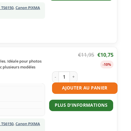
 TS6150
,
Canon PIXMA
€
11,95
€
10,75
les. Idéale pour photos
-10%
ec plusieurs modèles
quantité de Cartouche d'encre compat
AJOUTER AU PANIER
PLUS D’INFORMATIONS
 TS6150
,
Canon PIXMA