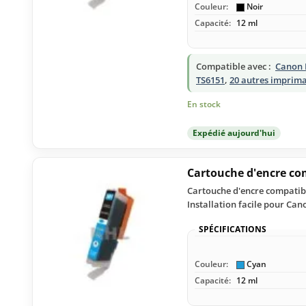
Couleur:
Noir
Capacité:
12 ml
Compatible avec :
Canon 
TS6151
,
20 autres imprim
En stock
Expédié aujourd'hui
Cartouche d'encre co
Cartouche d'encre compatibl
Installation facile pour Ca
SPÉCIFICATIONS
Couleur:
Cyan
Capacité:
12 ml