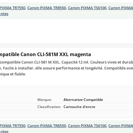
PIXMA TR7550
,
Canon PIXMA TR8550
,
Canon PIXMA TS6100
,
Canon PIXMA
antes
ompatible Canon CLI-581M XXL magenta
ompatible Canon CLI-581 M XXL. Capacité 12 ml. Couleurs vives et durab
 Facile à installer, elle assure performance et longévité. Compatible av
que et fiable.
Marque:
Alternative-Compatible
Classification:
Cartouche d'encre
PIXMA TR7550
,
Canon PIXMA TR8550
,
Canon PIXMA TS6100
,
Canon PIXMA
antes