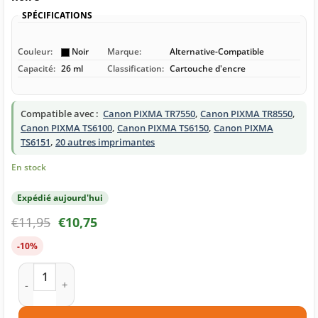
SPÉCIFICATIONS
Couleur:
Noir
Marque:
Alternative-Compatible
Capacité:
26 ml
Classification:
Cartouche d'encre
Compatible avec :
Canon PIXMA TR7550
,
Canon PIXMA TR8550
,
Canon PIXMA TS6100
,
Canon PIXMA TS6150
,
Canon PIXMA
TS6151
,
20 autres imprimantes
En stock
Expédié aujourd'hui
€
11,95
€
10,75
-10%
quantité de Cartouche d'encre compatible Canon PGI-580PGB