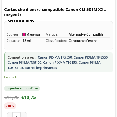
Cartouche d'encre compatible Canon CLI-581M XXL
magenta
SPÉCIFICATIONS
Couleur:
Magenta
Marque:
Alternative-Compatible
Capacité:
12 ml
Classification:
Cartouche d'encre
Compatible avec :
Canon PIXMA TR7550
,
Canon PIXMA TR8550
,
Canon PIXMA TS6100
,
Canon PIXMA TS6150
,
Canon PIXMA
TS6151
,
20 autres imprimantes
En stock
Expédié aujourd'hui
€
11,95
€
10,75
-10%
quantité de Cartouche d'encre compatible Canon CLI-581M 