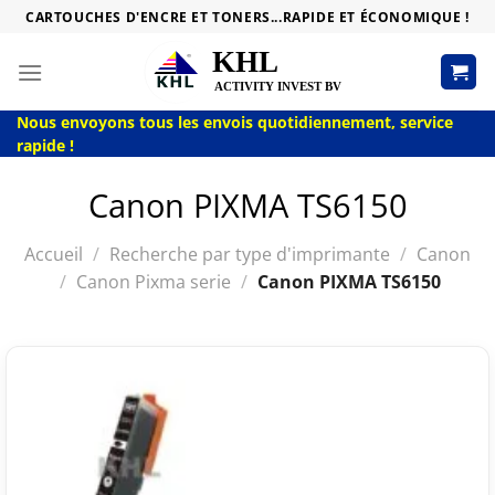
Passer
CARTOUCHES D'ENCRE ET TONERS...RAPIDE ET ÉCONOMIQUE !
au
contenu
Nous envoyons tous les envois quotidiennement, service
rapide !
Canon PIXMA TS6150
Accueil
/
Recherche par type d'imprimante
/
Canon
/
Canon Pixma serie
/
Canon PIXMA TS6150