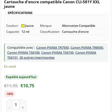
Cartouche d'encre compatible Canon CLI-581Y XXL
jaune
SPÉCIFICATIONS
Couleur:
Jaune
Marque:
Alternative-Compatible
Capacité:
12 ml
Classification:
Cartouche d'encre
Compatible avec :
Canon PIXMA TR7550
,
Canon PIXMA TR8550
,
Canon PIXMA TS6100
,
Canon PIXMA TS6150
,
Canon PIXMA
TS6151
,
20 autres imprimantes
En stock
Expédié aujourd'hui
€
11,95
€
10,75
-10%
quantité de Cartouche d'encre compatible Canon CLI-581Y X