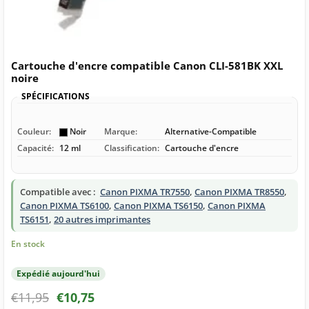
Cartouche d'encre compatible Canon CLI-581BK XXL
noire
SPÉCIFICATIONS
Couleur:
Noir
Marque:
Alternative-Compatible
Capacité:
12 ml
Classification:
Cartouche d'encre
Compatible avec :
Canon PIXMA TR7550
,
Canon PIXMA TR8550
,
Canon PIXMA TS6100
,
Canon PIXMA TS6150
,
Canon PIXMA
TS6151
,
20 autres imprimantes
En stock
Expédié aujourd'hui
€
11,95
€
10,75