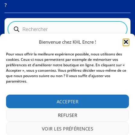
?
Recherche
de
produits
Bienvenue chez KHL Encre !
Informations sur le magasin
Pour vous offrir la meilleure expérience possible, nous utilisons des
cookies. Ceux-ci nous permettent par exemple de mémoriser vos
Activity Invest bv - KHL, Kempische Steenweg 274
préférences et d'améliorer notre boutique en ligne. En cliquant sur «
3500 Hasselt - Belgique BE0862447190
Accepter », vous y consentez. Vous préférez décider vous-même de ce
que nous pouvons suivre ou non ? Il vous suffit d'ajuster vos
+32 11 261499
paramètres.
E-mail:
sales@khl-encre.be
ACCEPTER
REFUSER
VOIR LES PRÉFÉRENCES