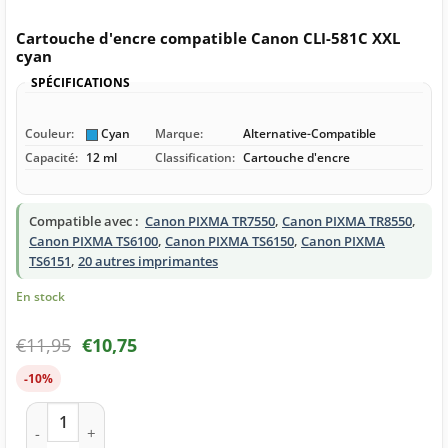
Cartouche d'encre compatible Canon CLI-581C XXL
cyan
SPÉCIFICATIONS
Couleur:
Cyan
Marque:
Alternative-Compatible
Capacité:
12 ml
Classification:
Cartouche d'encre
Compatible avec :
Canon PIXMA TR7550
,
Canon PIXMA TR8550
,
Canon PIXMA TS6100
,
Canon PIXMA TS6150
,
Canon PIXMA
TS6151
,
20 autres imprimantes
En stock
€
11,95
€
10,75
-10%
quantité de Cartouche d'encre compatible Canon CLI-581C X