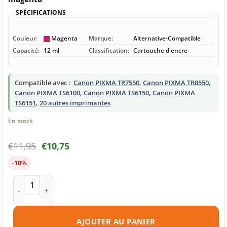
SPÉCIFICATIONS
Couleur:
Magenta
Marque:
Alternative-Compatible
Capacité:
12 ml
Classification:
Cartouche d'encre
Compatible avec :
Canon PIXMA TR7550
,
Canon PIXMA TR8550
,
Canon PIXMA TS6100
,
Canon PIXMA TS6150
,
Canon PIXMA
TS6151
,
20 autres imprimantes
En stock
€
11,95
€
10,75
-10%
quantité de Cartouche d'encre compatible Canon CLI-581M 
AJOUTER AU PANIER