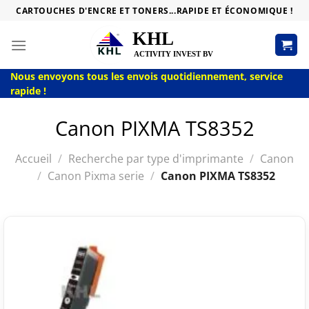
Passer
CARTOUCHES D'ENCRE ET TONERS...RAPIDE ET ÉCONOMIQUE !
au
contenu
Nous envoyons tous les envois quotidiennement, service
rapide !
Canon PIXMA TS8352
Accueil
/
Recherche par type d'imprimante
/
Canon
/
Canon Pixma serie
/
Canon PIXMA TS8352