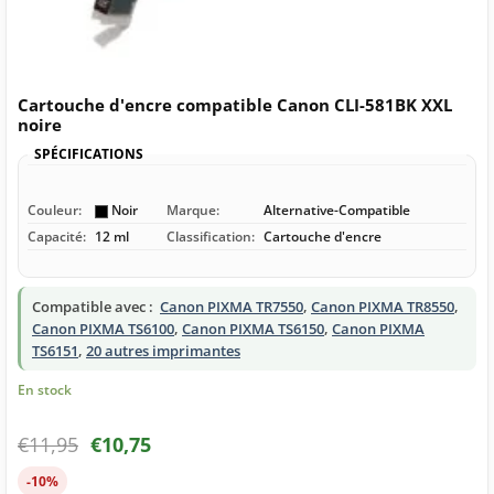
Cartouche d'encre compatible Canon CLI-581BK XXL
noire
SPÉCIFICATIONS
Couleur:
Noir
Marque:
Alternative-Compatible
Capacité:
12 ml
Classification:
Cartouche d'encre
Compatible avec :
Canon PIXMA TR7550
,
Canon PIXMA TR8550
,
Canon PIXMA TS6100
,
Canon PIXMA TS6150
,
Canon PIXMA
TS6151
,
20 autres imprimantes
En stock
€
11,95
€
10,75
-10%