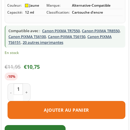
Couleur:
Jaune
Marque:
Alternative-Compatible
Capacité:
12 ml
Classification:
Cartouche d'encre
Compatible avec :
Canon PIXMA TR7550
,
Canon PIXMA TR8550
,
Canon PIXMA TS6100
,
Canon PIXMA TS6150
,
Canon PIXMA
TS6151
,
20 autres imprimantes
En stock
€
11,95
€
10,75
-10%
quantité de Cartouche d'encre compatible Canon CLI-581Y X
AJOUTER AU PANIER