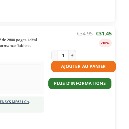
€
34,95
€
31,45
 de 2800 pages. Idéal
-10%
formance fiable et
quantité de Toner compatible Canon 0
AJOUTER AU PANIER
PLUS D’INFORMATIONS
SENSYS MF631 Cn
,