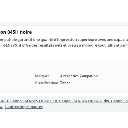
on 045H noire
ompatible garantit une qualité d'impression supérieure avec une capacité
-SENSYS, il offre des résultats nets et précis à moindre coût, alliant per
Marque:
Alternative-Compatible
Classification:
Toner
045H
,
Canon i-SENSYS LBP611 Cn
,
Canon i-SENSYS LBP613 Cdw
,
Canon i-
dw
,
1 autres imprimantes