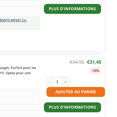
PLUS D’INFORMATIONS
SENSYS MF631 Cn
,
€
34,95
€
31,45
pages. Parfait pour les
-10%
SYS. Optez pour une
quantité de Toner compatible Canon 0
AJOUTER AU PANIER
PLUS D’INFORMATIONS