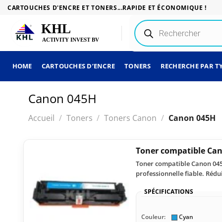
Passer
CARTOUCHES D'ENCRE ET TONERS...RAPIDE ET ÉCONOMIQUE !
au
Recherche
contenu
de
produits
HOME
CARTOUCHES D’ENCRE
TONERS
RECHERCHE PAR T
Canon 045H
Accueil
/
Toners
/
Toners Canon
/
Canon 045H
Toner compatible Ca
Toner compatible Canon 045 
professionnelle fiable. Réd
SPÉCIFICATIONS
Couleur:
Cyan