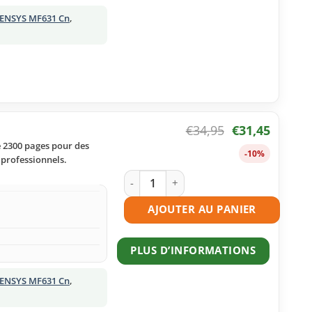
SENSYS MF631 Cn
,
€
34,95
€
31,45
e 2300 pages pour des
-10%
 professionnels.
quantité de Toner compatible Canon 
AJOUTER AU PANIER
PLUS D’INFORMATIONS
SENSYS MF631 Cn
,