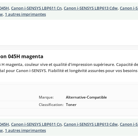
045H
,
Canon i-SENSYS LBP611 Cn
,
Canon i-SENSYS LBP613 Cdw
,
Canon i-
dw
,
1 autres imprimantes
non 045H magenta
H magenta, couleur vive et qualité d'impression supérieure. Capacité d
al pour Canon i-SENSYS. Fiabilité et longévité assurées pour vos besoins
Marque:
Alternative-Compatible
Classification:
Toner
045H
,
Canon i-SENSYS LBP611 Cn
,
Canon i-SENSYS LBP613 Cdw
,
Canon i-
dw
,
1 autres imprimantes