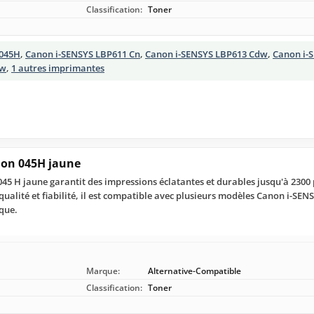
Classification:
Toner
045H
,
Canon i-SENSYS LBP611 Cn
,
Canon i-SENSYS LBP613 Cdw
,
Canon i-
dw
,
1 autres imprimantes
non 045H jaune
45 H jaune garantit des impressions éclatantes et durables jusqu'à 2300 
ualité et fiabilité, il est compatible avec plusieurs modèles Canon i-SEN
ique.
Marque:
Alternative-Compatible
Classification:
Toner