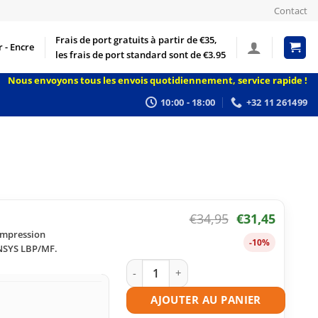
Contact
Frais de port gratuits à partir de €35,
 - Encre
les frais de port standard sont de €3.95
Nous envoyons tous les envois quotidiennement, service rapide !
10:00 - 18:00
+32 11 261499
€
34,95
€
31,45
 impression
-10%
SENSYS LBP/MF.
quantité de Toner compatible Canon 0
AJOUTER AU PANIER