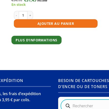
€
34,95
incl.btw
prix
prix
En stock
initial
actuel
était :
est :
€34,95.
€31,45.
quantité de Toner compatible Canon 045H noire
AJOUTER AU PANIER
PLUS D’INFORMATIONS
’EXPÉDITION
BESOIN DE CARTOUCHE
D’ENCRE OU DE TONERS 
 les frais d’expédition
 3,95 € par colis.
Recherche
de
produits