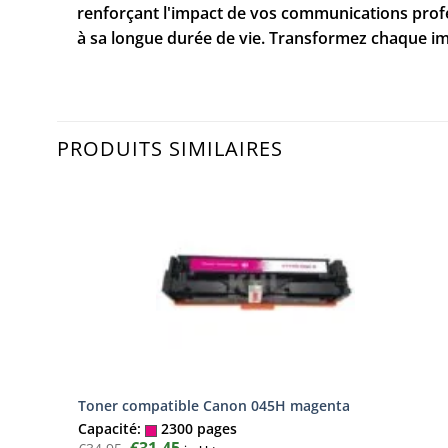
renforçant l'impact de vos communications profes
à sa longue durée de vie. Transformez chaque imp
PRODUITS SIMILAIRES
Toner compatible Canon 045H magenta
Capacité:
2300 pages
Le
€
31,45
Le