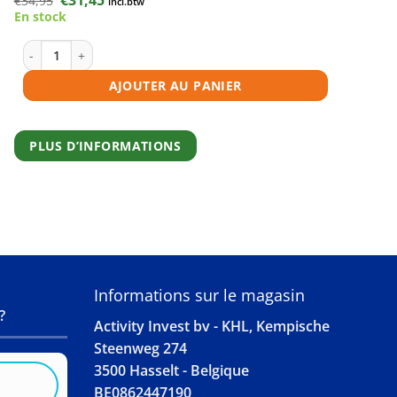
€
34,95
incl.btw
prix
prix
En stock
initial
actuel
était :
est :
€34,95.
€31,45.
quantité de Toner compatible Canon 045H cyan
AJOUTER AU PANIER
PLUS D’INFORMATIONS
S
Informations sur le magasin
?
Activity Invest bv - KHL, Kempische
Steenweg 274
3500 Hasselt - Belgique
BE0862447190