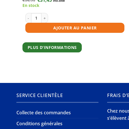
€
34,95
incl.btw
prix
prix
En stock
initial
actuel
était :
est :
€34,95.
€31,45.
quantité de Toner compatible Canon 045H magenta
AJOUTER AU PANIER
PLUS D’INFORMATIONS
SERVICE CLIENTÈLE
FRAIS D
Chez nous,
Collecte des commandes
s’élèvent à
Conditions générales