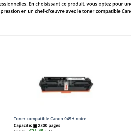
sionnelles. En choisissant ce produit, vous optez pour une
ression en un chef-d'œuvre avec le toner compatible Canon 
Toner compatible Canon 045H noire
Capacité:
2800 pages
Le
€
31,45
Le