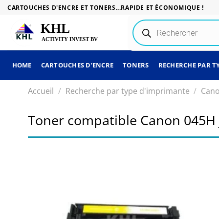
Passer
CARTOUCHES D'ENCRE ET TONERS...RAPIDE ET ÉCONOMIQUE !
au
Recherche
contenu
de
produits
HOME
CARTOUCHES D’ENCRE
TONERS
RECHERCHE PAR T
Accueil
/
Recherche par type d'imprimante
/
Can
Toner compatible Canon 045H