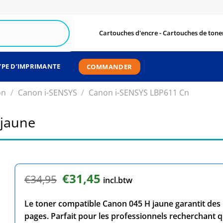
Cartouches d'encre - Cartouches de toner
YPE D’IMPRIMANTE
COMMANDER
on
/
Canon i-SENSYS
/
Canon i-SENSYS LBP611 Cn
 jaune
Le
€
31,45
Le
€
34,95
incl.btw
prix
prix
initial
actuel
Le toner compatible Canon 045 H jaune garantit des 
était :
est :
€34,95.
€31,45.
pages. Parfait pour les professionnels recherchant qua