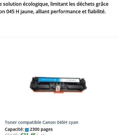
 solution écologique, limitant les déchets grâce
045 H jaune, alliant performance et fiabilité.
Toner compatible Canon 045H cyan
Capacité:
2300 pages
Le
€
31,45
Le