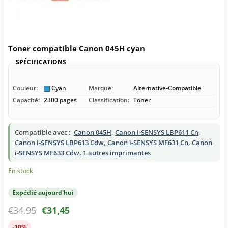
Toner compatible Canon 045H cyan
SPÉCIFICATIONS
Couleur:
Cyan
Marque:
Alternative-Compatible
Capacité:
2300 pages
Classification:
Toner
Compatible avec :
Canon 045H
,
Canon i-SENSYS LBP611 Cn
,
Canon i-SENSYS LBP613 Cdw
,
Canon i-SENSYS MF631 Cn
,
Canon
i-SENSYS MF633 Cdw
,
1 autres imprimantes
En stock
Expédié aujourd'hui
€
34,95
€
31,45
-10%