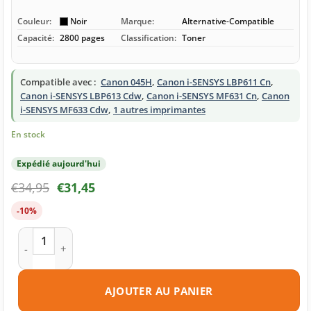
Couleur:
Noir
Marque:
Alternative-Compatible
Capacité:
2800 pages
Classification:
Toner
Compatible avec :
Canon 045H
,
Canon i-SENSYS LBP611 Cn
,
Canon i-SENSYS LBP613 Cdw
,
Canon i-SENSYS MF631 Cn
,
Canon
i-SENSYS MF633 Cdw
,
1 autres imprimantes
En stock
Expédié aujourd'hui
€
34,95
€
31,45
-10%
quantité de Toner compatible Canon 045H noire
AJOUTER AU PANIER