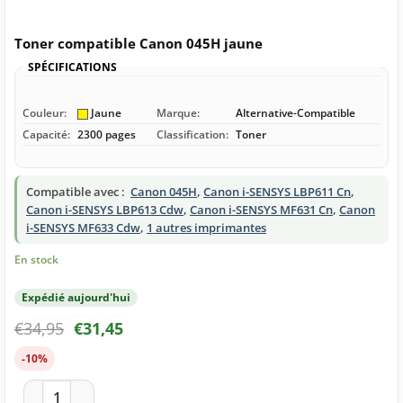
Toner compatible Canon 045H jaune
SPÉCIFICATIONS
Couleur:
Jaune
Marque:
Alternative-Compatible
Capacité:
2300 pages
Classification:
Toner
Compatible avec :
Canon 045H
,
Canon i-SENSYS LBP611 Cn
,
Canon i-SENSYS LBP613 Cdw
,
Canon i-SENSYS MF631 Cn
,
Canon
i-SENSYS MF633 Cdw
,
1 autres imprimantes
En stock
Expédié aujourd'hui
€
34,95
€
31,45
-10%
quantité de Toner compatible Canon 045H jaune