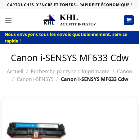
Passer
CARTOUCHES D'ENCRE ET TONERS...RAPIDE ET ÉCONOMIQUE !
au
contenu
Nous envoyons tous les envois quotidiennement, service
rapide !
Canon i-SENSYS MF633 Cdw
Accueil
/
Recherche par type d'imprimante
/
Canon
/
Canon i-SENSYS
/
Canon i-SENSYS MF633 Cdw