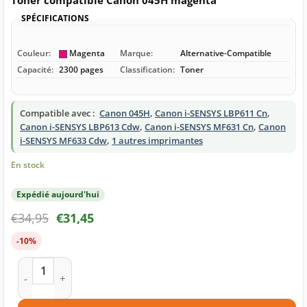
Toner compatible Canon 045H magenta
SPÉCIFICATIONS
Couleur:
Magenta
Marque:
Alternative-Compatible
Capacité:
2300 pages
Classification:
Toner
Compatible avec :
Canon 045H
,
Canon i-SENSYS LBP611 Cn
,
Canon i-SENSYS LBP613 Cdw
,
Canon i-SENSYS MF631 Cn
,
Canon
i-SENSYS MF633 Cdw
,
1 autres imprimantes
En stock
Expédié aujourd'hui
€
34,95
€
31,45
-10%
quantité de Toner compatible Canon 045H magenta