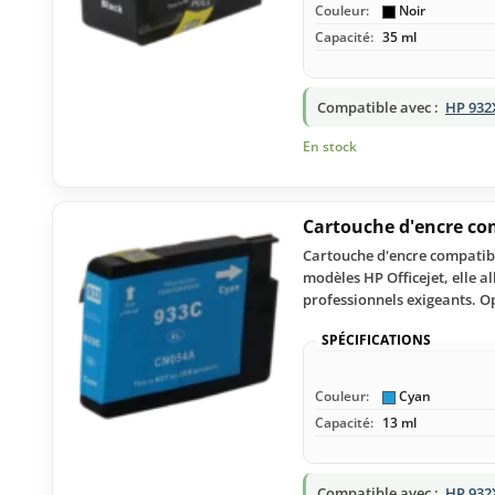
Couleur:
Noir
Capacité:
35 ml
Compatible avec :
HP 932
En stock
Cartouche d'encre co
Cartouche d'encre compatibl
modèles HP Officejet, elle a
professionnels exigeants. O
SPÉCIFICATIONS
Couleur:
Cyan
Capacité:
13 ml
Compatible avec :
HP 932