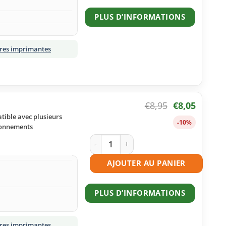
PLUS D’INFORMATIONS
tres imprimantes
€
8,95
€
8,05
tible avec plusieurs
-10%
ironnements
quantité de Cartouche d'encre compat
AJOUTER AU PANIER
PLUS D’INFORMATIONS
tres imprimantes