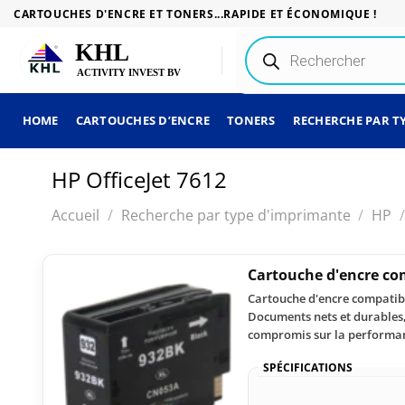
Passer
CARTOUCHES D'ENCRE ET TONERS...RAPIDE ET ÉCONOMIQUE !
au
Recherche
contenu
de
produits
HOME
CARTOUCHES D’ENCRE
TONERS
RECHERCHE PAR T
HP OfficeJet 7612
Accueil
/
Recherche par type d'imprimante
/
HP
/
Cartouche d'encre co
Cartouche d'encre compatibl
Documents nets et durables,
compromis sur la performa
SPÉCIFICATIONS