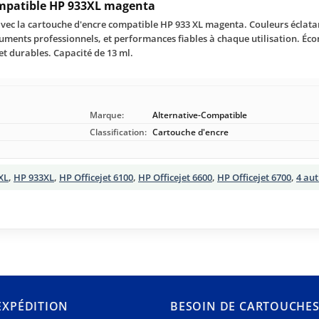
ompatible HP 933XL magenta
vec la cartouche d'encre compatible HP 933 XL magenta. Couleurs éclatan
uments professionnels, et performances fiables à chaque utilisation. Éco
et durables. Capacité de 13 ml.
Marque:
Alternative-Compatible
Classification:
Cartouche d'encre
XL
,
HP 933XL
,
HP Officejet 6100
,
HP Officejet 6600
,
HP Officejet 6700
,
4 au
’EXPÉDITION
BESOIN DE CARTOUCHE