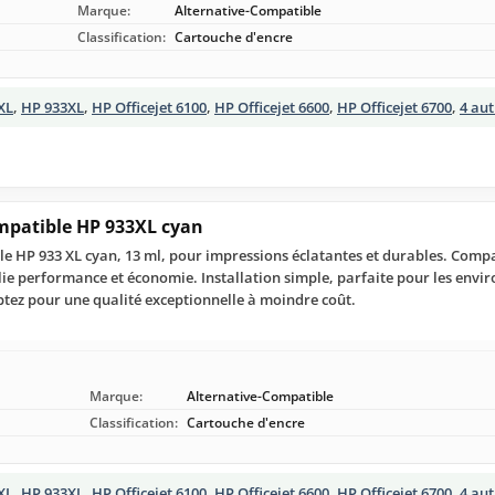
Marque:
Alternative-Compatible
Classification:
Cartouche d'encre
XL
,
HP 933XL
,
HP Officejet 6100
,
HP Officejet 6600
,
HP Officejet 6700
,
4 au
mpatible HP 933XL cyan
e HP 933 XL cyan, 13 ml, pour impressions éclatantes et durables. Compa
llie performance et économie. Installation simple, parfaite pour les env
ptez pour une qualité exceptionnelle à moindre coût.
Marque:
Alternative-Compatible
Classification:
Cartouche d'encre
XL
,
HP 933XL
,
HP Officejet 6100
,
HP Officejet 6600
,
HP Officejet 6700
,
4 au