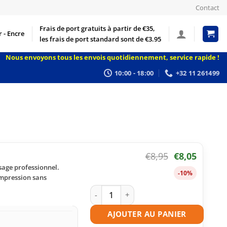
Contact
Frais de port gratuits à partir de €35,
 - Encre
les frais de port standard sont de €3.95
Nous envoyons tous les envois quotidiennement, service rapide !
10:00 - 18:00
+32 11 261499
€
8,95
€
8,05
sage professionnel.
-10%
impression sans
quantité de Cartouche d'encre compati
AJOUTER AU PANIER