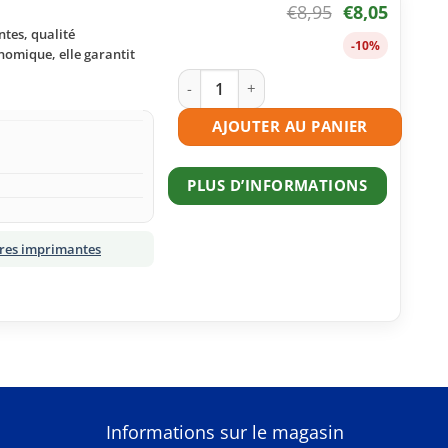
€
8,95
€
8,05
tes, qualité
-10%
nomique, elle garantit
quantité de Cartouche d'encre compat
AJOUTER AU PANIER
PLUS D’INFORMATIONS
tres imprimantes
S
Informations sur le magasin