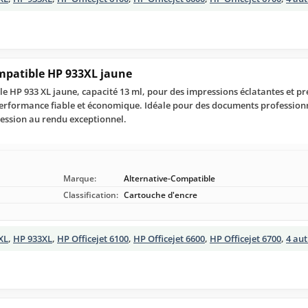
mpatible HP 933XL jaune
e HP 933 XL jaune, capacité 13 ml, pour des impressions éclatantes et pr
e performance fiable et économique. Idéale pour des documents professionn
ession au rendu exceptionnel.
Marque:
Alternative-Compatible
Classification:
Cartouche d'encre
XL
,
HP 933XL
,
HP Officejet 6100
,
HP Officejet 6600
,
HP Officejet 6700
,
4 au