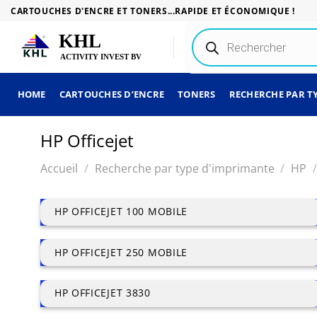
Passer
CARTOUCHES D'ENCRE ET TONERS...RAPIDE ET ÉCONOMIQUE !
au
Recherche
contenu
de
produits
HOME
CARTOUCHES D’ENCRE
TONERS
RECHERCHE PAR T
HP Officejet
Accueil
/
Recherche par type d'imprimante
/
HP
/
HP OFFICEJET 100 MOBILE
HP OFFICEJET 250 MOBILE
HP OFFICEJET 3830