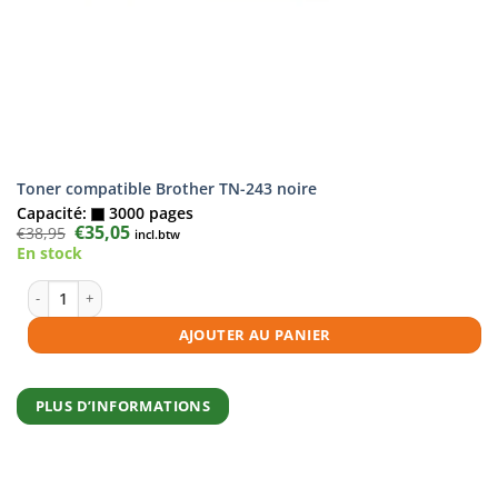
Toner compatible Brother TN-243 noire
Capacité:
3000 pages
Le
€
35,05
Le
€
38,95
incl.btw
prix
prix
En stock
initial
actuel
était :
est :
€38,95.
€35,05.
quantité de Toner compatible Brother TN-243 noire
AJOUTER AU PANIER
PLUS D’INFORMATIONS