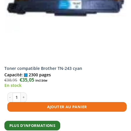
Toner compatible Brother TN-243 cyan
Capacité:
2300 pages
Le
€
35,05
Le
€
38,95
incl.btw
prix
prix
En stock
initial
actuel
était :
est :
€38,95.
€35,05.
quantité de Toner compatible Brother TN-243 cyan
AJOUTER AU PANIER
PLUS D’INFORMATIONS