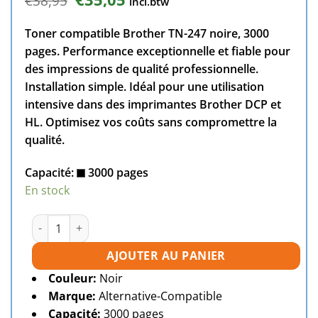
€
38,95
incl.btw
prix
prix
initial
actuel
Toner compatible Brother TN-247 noire, 3000
était :
est :
€38,95.
€35,05.
pages. Performance exceptionnelle et fiable pour
des impressions de qualité professionnelle.
Installation simple. Idéal pour une utilisation
intensive dans des imprimantes Brother DCP et
HL. Optimisez vos coûts sans compromettre la
qualité.
Capacité:
3000 pages
En stock
quantité de Toner compatible Brother TN-247 noire
AJOUTER AU PANIER
Couleur:
Noir
Marque:
Alternative-Compatible
Capacité:
3000 pages