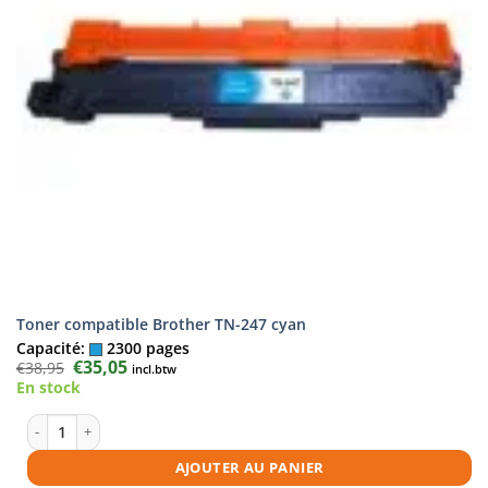
Toner compatible Brother TN-247 cyan
Capacité:
2300 pages
Le
€
35,05
Le
€
38,95
incl.btw
prix
prix
En stock
initial
actuel
était :
est :
€38,95.
€35,05.
quantité de Toner compatible Brother TN-247 cyan
AJOUTER AU PANIER