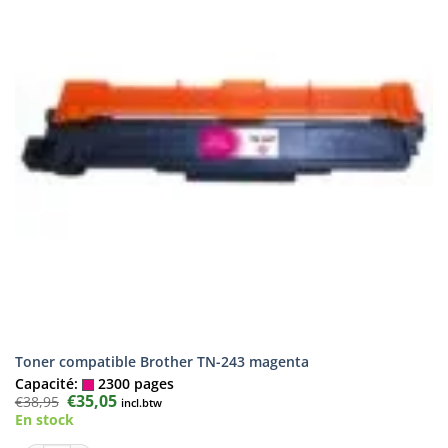
Toner compatible Brother TN-243 magenta
Capacité:
2300 pages
Le
€
35,05
Le
€
38,95
incl.btw
prix
prix
En stock
initial
actuel
était :
est :