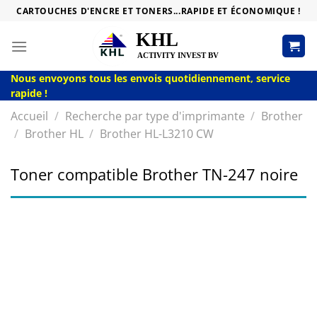
Passer
CARTOUCHES D'ENCRE ET TONERS...RAPIDE ET ÉCONOMIQUE !
au
contenu
Nous envoyons tous les envois quotidiennement, service
rapide !
Accueil
/
Recherche par type d'imprimante
/
Brother
/
Brother HL
/
Brother HL-L3210 CW
Toner compatible Brother TN-247 noire