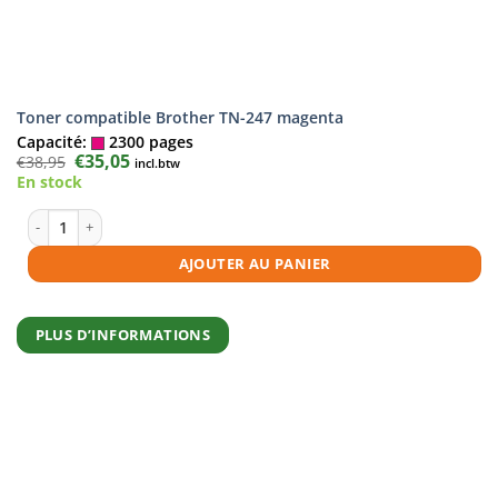
Toner compatible Brother TN-247 magenta
Capacité:
2300 pages
Le
€
35,05
Le
€
38,95
incl.btw
prix
prix
En stock
initial
actuel
était :
est :
€38,95.
€35,05.
quantité de Toner compatible Brother TN-247 magenta
AJOUTER AU PANIER
PLUS D’INFORMATIONS