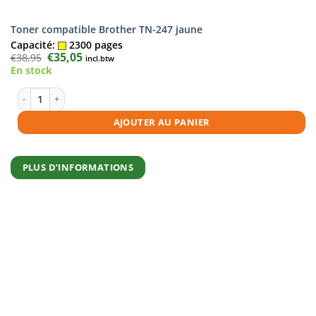
Toner compatible Brother TN-247 jaune
Capacité:
2300 pages
Le
€
35,05
Le
€
38,95
incl.btw
prix
prix
En stock
initial
actuel
était :
est :
€38,95.
€35,05.
quantité de Toner compatible Brother TN-247 jaune
AJOUTER AU PANIER
PLUS D’INFORMATIONS