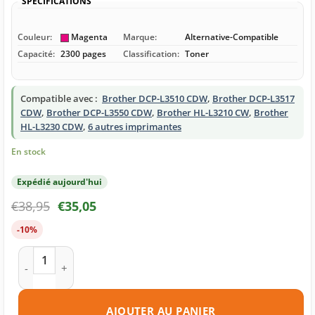
SPÉCIFICATIONS
Couleur:
Magenta
Marque:
Alternative-Compatible
Capacité:
2300 pages
Classification:
Toner
Compatible avec :
Brother DCP-L3510 CDW
,
Brother DCP-L3517
CDW
,
Brother DCP-L3550 CDW
,
Brother HL-L3210 CW
,
Brother
HL-L3230 CDW
,
6 autres imprimantes
En stock
Expédié aujourd'hui
€
38,95
€
35,05
-10%
quantité de Toner compatible Brother TN-247 magenta
AJOUTER AU PANIER