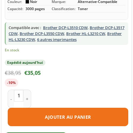
Couleur:
Noir
Marque:
Alternative-Compatible
Capacité:
3000 pages
Classification:
Toner
Compatible avec :
Brother DCP-L3510 CDW
,
Brother DCP-L3517
CDW
,
Brother DCP-L3550 CDW
,
Brother HL-L3210 CW
,
Brother
HL-L3230 CDW
,
6 autres imprimantes
En stock
Expédié aujourd'hui
€
38,95
€
35,05
-10%
quantité de Toner compatible Brother TN-247 noire
AJOUTER AU PANIER