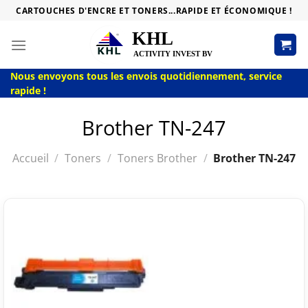
Passer
CARTOUCHES D'ENCRE ET TONERS...RAPIDE ET ÉCONOMIQUE !
au
contenu
Nous envoyons tous les envois quotidiennement, service
rapide !
Brother TN-247
Accueil
/
Toners
/
Toners Brother
/
Brother TN-247