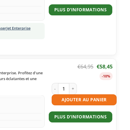
PLUS D’INFORMATIONS
serJet Enterprise
€
64,95
€
58,45
terprise. Profitez d'une
-10%
urs éclatantes et une
quantité de Toner compatible HP 508A
AJOUTER AU PANIER
PLUS D’INFORMATIONS