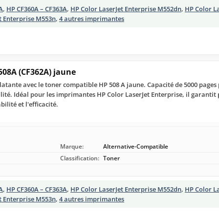
A
,
HP CF360A – CF363A
,
HP Color LaserJet Enterprise M552dn
,
HP Color La
t Enterprise M553n
,
4 autres imprimantes
508A (CF362A) jaune
clatante avec le toner compatible HP 508 A jaune. Capacité de 5000 page
ité. Idéal pour les imprimantes HP Color LaserJet Enterprise, il garanti
lité et l'efficacité.
Marque:
Alternative-Compatible
Classification:
Toner
A
,
HP CF360A – CF363A
,
HP Color LaserJet Enterprise M552dn
,
HP Color La
t Enterprise M553n
,
4 autres imprimantes