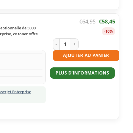
€
64,95
€
58,45
eptionnelle de 5000
-10%
prise, ce toner offre
quantité de Toner compatible HP 508A
AJOUTER AU PANIER
PLUS D’INFORMATIONS
serJet Enterprise