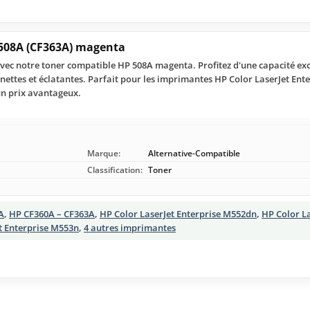
508A (CF363A) magenta
vec notre toner compatible HP 508A magenta. Profitez d'une capacité exc
ettes et éclatantes. Parfait pour les imprimantes HP Color LaserJet Enter
un prix avantageux.
Marque:
Alternative-Compatible
Classification:
Toner
A
,
HP CF360A – CF363A
,
HP Color LaserJet Enterprise M552dn
,
HP Color La
t Enterprise M553n
,
4 autres imprimantes