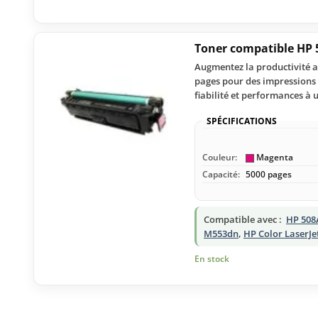
Toner compatible HP 
Augmentez la productivité a
pages pour des impressions n
fiabilité et performances à 
SPÉCIFICATIONS
Couleur:
Magenta
Capacité:
5000 pages
Compatible avec :
HP 508
M553dn
,
HP Color LaserJe
En stock