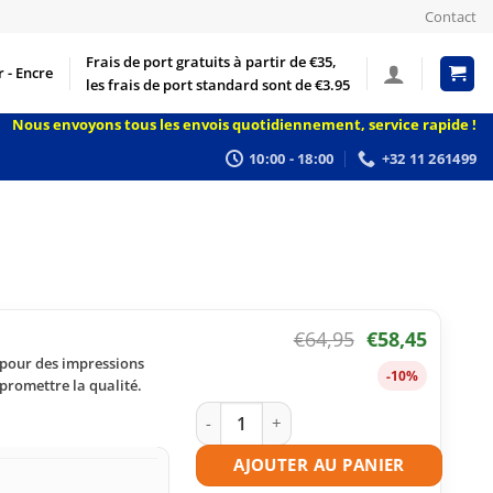
Contact
Frais de port gratuits à partir de €35,
 - Encre
les frais de port standard sont de €3.95
Nous envoyons tous les envois quotidiennement, service rapide !
10:00 - 18:00
+32 11 261499
€
64,95
€
58,45
 pour des impressions
-10%
promettre la qualité.
quantité de Toner compatible HP 508A 
AJOUTER AU PANIER