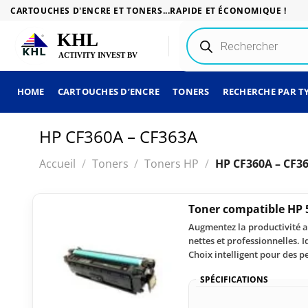
Passer
CARTOUCHES D'ENCRE ET TONERS...RAPIDE ET ÉCONOMIQUE !
au
Recherche
contenu
de
produits
HOME
CARTOUCHES D’ENCRE
TONERS
RECHERCHE PAR T
HP CF360A – CF363A
Accueil
/
Toners
/
Toners HP
/
HP CF360A – CF3
Toner compatible HP 
Augmentez la productivité a
nettes et professionnelles. 
Choix intelligent pour des p
SPÉCIFICATIONS