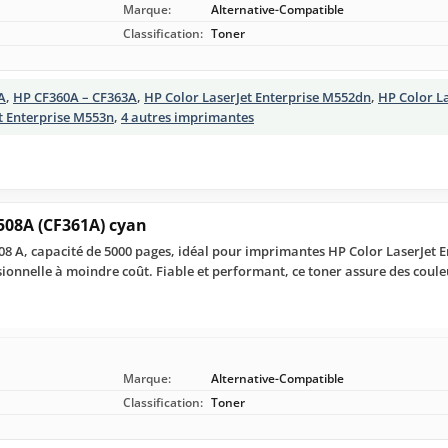
Marque:
Alternative-Compatible
Classification:
Toner
A
,
HP CF360A – CF363A
,
HP Color LaserJet Enterprise M552dn
,
HP Color La
t Enterprise M553n
,
4 autres imprimantes
508A (CF361A) cyan
8 A, capacité de 5000 pages, idéal pour imprimantes HP Color LaserJet En
ionnelle à moindre coût. Fiable et performant, ce toner assure des coule
Marque:
Alternative-Compatible
Classification:
Toner