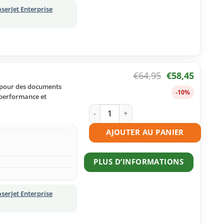
serJet Enterprise
€
64,95
€
58,45
s pour des documents
-10%
t performance et
quantité de Toner compatible HP 508A
AJOUTER AU PANIER
PLUS D’INFORMATIONS
serJet Enterprise