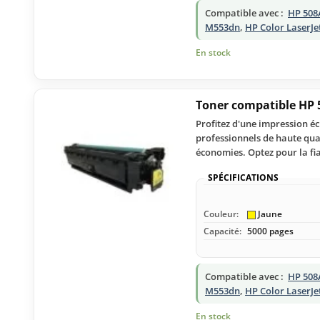
Compatible avec :
HP 508
M553dn
,
HP Color LaserJe
En stock
Toner compatible HP 
Profitez d'une impression é
professionnels de haute qual
économies. Optez pour la fiabi
SPÉCIFICATIONS
Couleur:
Jaune
Capacité:
5000 pages
Compatible avec :
HP 508
M553dn
,
HP Color LaserJe
En stock