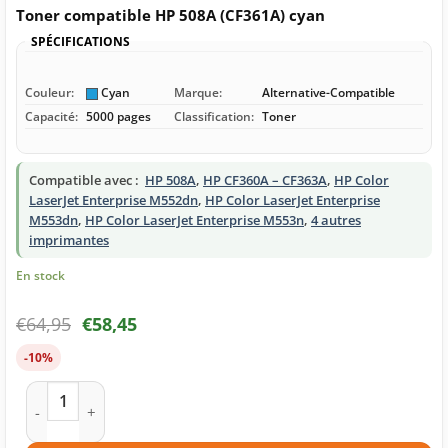
Toner compatible HP 508A (CF361A) cyan
SPÉCIFICATIONS
Couleur:
Cyan
Marque:
Alternative-Compatible
Capacité:
5000 pages
Classification:
Toner
Compatible avec :
HP 508A
,
HP CF360A – CF363A
,
HP Color
LaserJet Enterprise M552dn
,
HP Color LaserJet Enterprise
M553dn
,
HP Color LaserJet Enterprise M553n
,
4 autres
imprimantes
En stock
€
64,95
€
58,45
-10%
quantité de Toner compatible HP 508A (CF361A) cyan