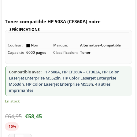
Toner compatible HP 508A (CF360A) noire
SPÉCIFICATIONS
Couleur:
Noir
Marque:
Alternative-Compatible
Capacité:
6000 pages
Classification:
Toner
Compatible avec :
HP 508A
,
HP CF360A – CF363A
,
HP Color
LaserJet Enterprise M552dn
,
HP Color LaserJet Enterprise
M553dn
,
HP Color LaserJet Enterprise M553n
,
4 autres
imprimantes
En stock
€
64,95
€
58,45
-10%
quantité de Toner compatible HP 508A (CF360A) noire