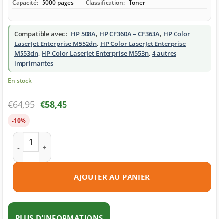
Capacité:
5000 pages
Classification:
Toner
Compatible avec :
HP 508A
,
HP CF360A – CF363A
,
HP Color
LaserJet Enterprise M552dn
,
HP Color LaserJet Enterprise
M553dn
,
HP Color LaserJet Enterprise M553n
,
4 autres
imprimantes
En stock
€
64,95
€
58,45
-10%
quantité de Toner compatible HP 508A (CF363A) magenta
AJOUTER AU PANIER
PLUS D’INFORMATIONS