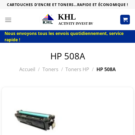
Passer
CARTOUCHES D'ENCRE ET TONERS...RAPIDE ET ÉCONOMIQUE !
au
contenu
Nous envoyons tous les envois quotidiennement, service
rapide !
HP 508A
Accueil
/
Toners
/
Toners HP
/
HP 508A