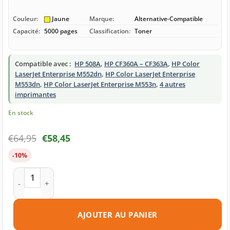
Couleur:
Jaune
Marque:
Alternative-Compatible
Capacité:
5000 pages
Classification:
Toner
Compatible avec :
HP 508A
,
HP CF360A – CF363A
,
HP Color
LaserJet Enterprise M552dn
,
HP Color LaserJet Enterprise
M553dn
,
HP Color LaserJet Enterprise M553n
,
4 autres
imprimantes
En stock
€
64,95
€
58,45
-10%
quantité de Toner compatible HP 508A (CF362A) jaune
AJOUTER AU PANIER