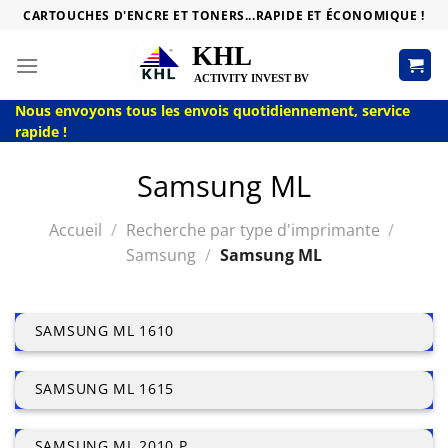
Passer
CARTOUCHES D'ENCRE ET TONERS...RAPIDE ET ÉCONOMIQUE !
au
contenu
Nous envoyons tous les envois quotidiennement, service
rapide !
Samsung ML
Accueil
/
Recherche par type d'imprimante
/
Samsung
/
Samsung ML
SAMSUNG ML 1610
SAMSUNG ML 1615
SAMSUNG ML 2010 P