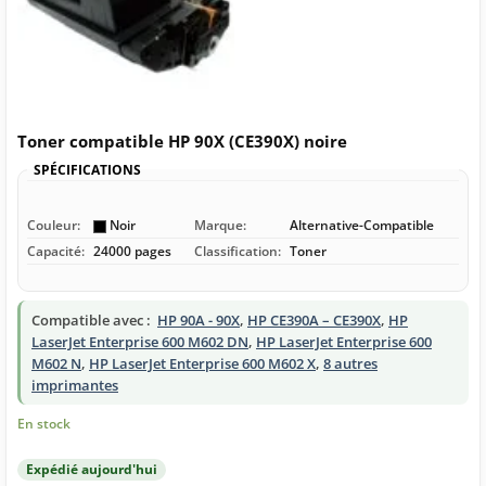
Toner compatible HP 90X (CE390X) noire
SPÉCIFICATIONS
Couleur:
Noir
Marque:
Alternative-Compatible
Capacité:
24000 pages
Classification:
Toner
Compatible avec :
HP 90A - 90X
,
HP CE390A – CE390X
,
HP
LaserJet Enterprise 600 M602 DN
,
HP LaserJet Enterprise 600
M602 N
,
HP LaserJet Enterprise 600 M602 X
,
8 autres
imprimantes
En stock
Expédié aujourd'hui