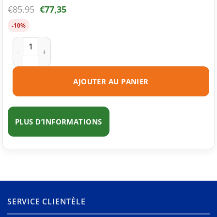
€
85,95
€
77,35
-10%
quantité de Toner compatible HP 90X (CE390X) noire
AJOUTER AU PANIER
PLUS D’INFORMATIONS
SERVICE CLIENTÈLE