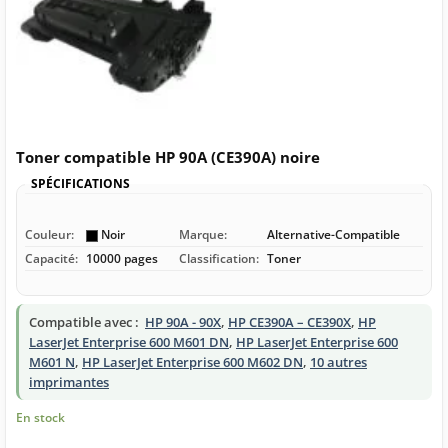
Toner compatible HP 90A (CE390A) noire
SPÉCIFICATIONS
Couleur:
Noir
Marque:
Alternative-Compatible
Capacité:
10000 pages
Classification:
Toner
Compatible avec :
HP 90A - 90X
,
HP CE390A – CE390X
,
HP
LaserJet Enterprise 600 M601 DN
,
HP LaserJet Enterprise 600
M601 N
,
HP LaserJet Enterprise 600 M602 DN
,
10 autres
imprimantes
En stock