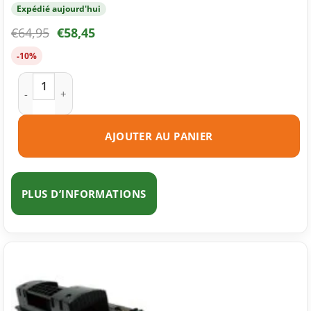
Expédié aujourd'hui
€
64,95
€
58,45
-10%
quantité de Toner compatible HP 90A (CE390A) noire
AJOUTER AU PANIER
PLUS D’INFORMATIONS