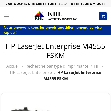
Passer
CARTOUCHES D'ENCRE ET TONERS...RAPIDE ET ÉCONOMIQUE !
au
contenu
Nous envoyons tous les envois quotidiennement, service
rapide !
HP LaserJet Enterprise M4555
FSKM
Accueil
/
Recherche par type d'imprimante
/
HP
/
HP LaserJet Enterprise
/
HP LaserJet Enterprise
M4555 FSKM