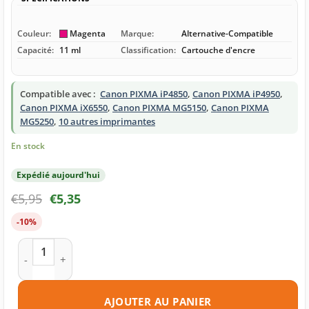
Couleur:
Magenta
Marque:
Alternative-Compatible
Capacité:
11 ml
Classification:
Cartouche d'encre
Compatible avec :
Canon PIXMA iP4850
,
Canon PIXMA iP4950
,
Canon PIXMA iX6550
,
Canon PIXMA MG5150
,
Canon PIXMA
MG5250
,
10 autres imprimantes
En stock
Expédié aujourd'hui
€
5,95
€
5,35
-10%
quantité de Cartouche d'encre compatible Canon CLI-526M 
AJOUTER AU PANIER