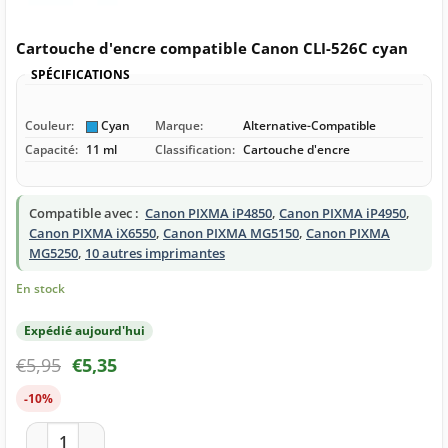
Cartouche d'encre compatible Canon CLI-526C cyan
SPÉCIFICATIONS
Couleur:
Cyan
Marque:
Alternative-Compatible
Capacité:
11 ml
Classification:
Cartouche d'encre
Compatible avec :
Canon PIXMA iP4850
,
Canon PIXMA iP4950
,
Canon PIXMA iX6550
,
Canon PIXMA MG5150
,
Canon PIXMA
MG5250
,
10 autres imprimantes
En stock
Expédié aujourd'hui
€
5,95
€
5,35
-10%
quantité de Cartouche d'encre compatible Canon CLI-526C c