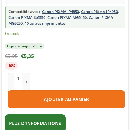
Compatible avec :
Canon PIXMA iP4850
,
Canon PIXMA iP4950
,
Canon PIXMA iX6550
,
Canon PIXMA MG5150
,
Canon PIXMA
MG5250
,
10 autres imprimantes
En stock
Expédié aujourd'hui
€
5,95
€
5,35
-10%
quantité de Cartouche d'encre compatible Canon PGI-525BK 
AJOUTER AU PANIER
PLUS D’INFORMATIONS