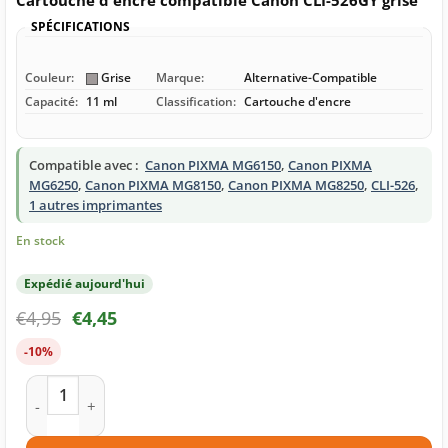
Cartouche d'encre compatible Canon CLI-526GY grise
SPÉCIFICATIONS
Couleur:
Grise
Marque:
Alternative-Compatible
Capacité:
11 ml
Classification:
Cartouche d'encre
Compatible avec :
Canon PIXMA MG6150
,
Canon PIXMA
MG6250
,
Canon PIXMA MG8150
,
Canon PIXMA MG8250
,
CLI-526
,
1 autres imprimantes
En stock
Expédié aujourd'hui
€
4,95
€
4,45
-10%
quantité de Cartouche d'encre compatible Canon CLI-526GY g