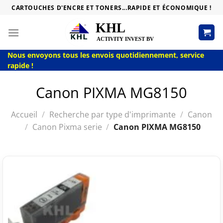
Passer
CARTOUCHES D'ENCRE ET TONERS...RAPIDE ET ÉCONOMIQUE !
au
contenu
Nous envoyons tous les envois quotidiennement, service
rapide !
Canon PIXMA MG8150
Accueil
/
Recherche par type d'imprimante
/
Canon
/
Canon Pixma serie
/
Canon PIXMA MG8150