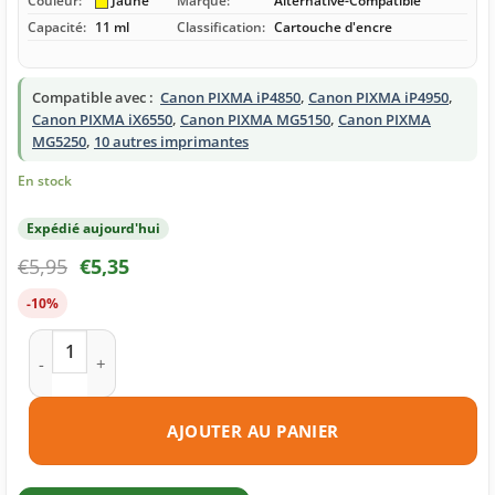
Couleur:
Jaune
Marque:
Alternative-Compatible
Capacité:
11 ml
Classification:
Cartouche d'encre
Compatible avec :
Canon PIXMA iP4850
,
Canon PIXMA iP4950
,
Canon PIXMA iX6550
,
Canon PIXMA MG5150
,
Canon PIXMA
MG5250
,
10 autres imprimantes
En stock
Expédié aujourd'hui
€
5,95
€
5,35
-10%
quantité de Cartouche d'encre compatible Canon CLI-526Y j
AJOUTER AU PANIER