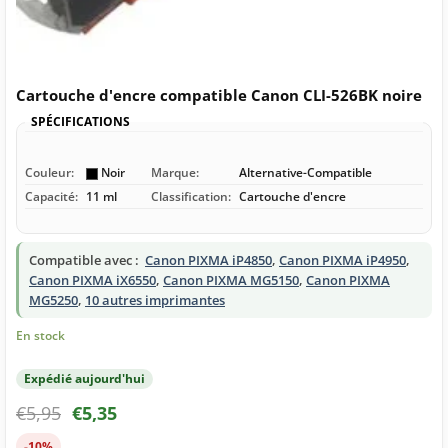
Cartouche d'encre compatible Canon CLI-526BK noire
SPÉCIFICATIONS
Couleur:
Noir
Marque:
Alternative-Compatible
Capacité:
11 ml
Classification:
Cartouche d'encre
Compatible avec :
Canon PIXMA iP4850
,
Canon PIXMA iP4950
,
Canon PIXMA iX6550
,
Canon PIXMA MG5150
,
Canon PIXMA
MG5250
,
10 autres imprimantes
En stock
Expédié aujourd'hui
€
5,95
€
5,35
-10%