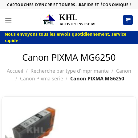
Passer
CARTOUCHES D'ENCRE ET TONERS...RAPIDE ET ÉCONOMIQUE !
au
contenu
Nous envoyons tous les envois quotidiennement, service
rapide !
Canon PIXMA MG6250
Accueil
/
Recherche par type d'imprimante
/
Canon
/
Canon Pixma serie
/
Canon PIXMA MG6250