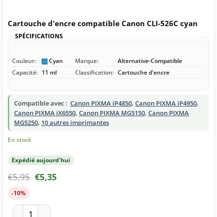
Cartouche d'encre compatible Canon CLI-526C cyan
SPÉCIFICATIONS
Couleur:
Cyan
Marque:
Alternative-Compatible
Capacité:
11 ml
Classification:
Cartouche d'encre
Compatible avec :
Canon PIXMA iP4850
,
Canon PIXMA iP4950
,
Canon PIXMA iX6550
,
Canon PIXMA MG5150
,
Canon PIXMA
MG5250
,
10 autres imprimantes
En stock
Expédié aujourd'hui
€
5,95
€
5,35
-10%
quantité de Cartouche d'encre compatible Canon CLI-526C c