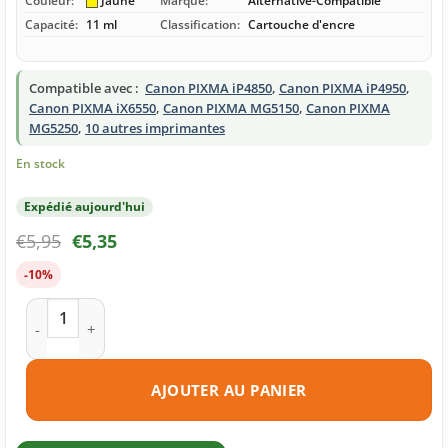
Couleur:
Jaune
Marque:
Alternative-Compatible
Capacité:
11 ml
Classification:
Cartouche d'encre
Compatible avec :
Canon PIXMA iP4850
,
Canon PIXMA iP4950
,
Canon PIXMA iX6550
,
Canon PIXMA MG5150
,
Canon PIXMA
MG5250
,
10 autres imprimantes
En stock
Expédié aujourd'hui
€
5,95
€
5,35
-10%
quantité de Cartouche d'encre compatible Canon CLI-526Y j
AJOUTER AU PANIER