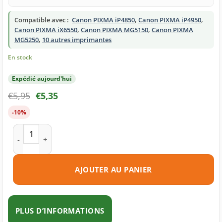
Compatible avec :
Canon PIXMA iP4850
,
Canon PIXMA iP4950
,
Canon PIXMA iX6550
,
Canon PIXMA MG5150
,
Canon PIXMA
MG5250
,
10 autres imprimantes
En stock
Expédié aujourd'hui
€
5,95
€
5,35
-10%
quantité de Cartouche d'encre compatible Canon PGI-525BK 
AJOUTER AU PANIER
PLUS D’INFORMATIONS