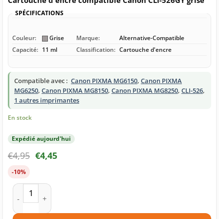
Cartouche d'encre compatible Canon CLI-526GY grise
SPÉCIFICATIONS
Couleur:
Grise
Marque:
Alternative-Compatible
Capacité:
11 ml
Classification:
Cartouche d'encre
Compatible avec :
Canon PIXMA MG6150
,
Canon PIXMA
MG6250
,
Canon PIXMA MG8150
,
Canon PIXMA MG8250
,
CLI-526
,
1 autres imprimantes
En stock
Expédié aujourd'hui
€
4,95
€
4,45
-10%
quantité de Cartouche d'encre compatible Canon CLI-526GY g