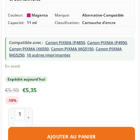
Couleur:
Magenta
Marque:
Alternative-Compatible
Capacité:
11 ml
Classification:
Cartouche d'encre
Compatible avec :
Canon PIXMA iP4850
,
Canon PIXMA iP4950
,
Canon PIXMA iX6550
,
Canon PIXMA MG5150
,
Canon PIXMA
MG5250
,
10 autres imprimantes
En stock
Expédié aujourd'hui
€
5,95
€
5,35
-10%
quantité de Cartouche d'encre compatible Canon CLI-526M 
AJOUTER AU PANIER