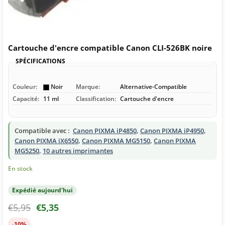
Cartouche d'encre compatible Canon CLI-526BK noire
SPÉCIFICATIONS
Couleur:
Noir
Marque:
Alternative-Compatible
Capacité:
11 ml
Classification:
Cartouche d'encre
Compatible avec :
Canon PIXMA iP4850
,
Canon PIXMA iP4950
,
Canon PIXMA iX6550
,
Canon PIXMA MG5150
,
Canon PIXMA
MG5250
,
10 autres imprimantes
En stock
Expédié aujourd'hui
€
5,95
€
5,35
-10%