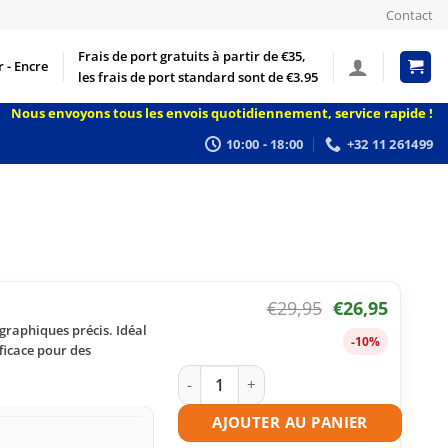
Contact
Frais de port gratuits à partir de €35,
 - Encre
les frais de port standard sont de €3.95
Nous envoyons tous les envois quotidiennement, service rapide !
10:00 - 18:00
+32 11 261499
€
29,95
€
26,95
graphiques précis. Idéal
-10%
ficace pour des
quantité de Toner compatible Canon 71
AJOUTER AU PANIER