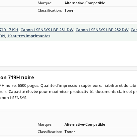
Marque:
Alternative-Compatible
Classification:
Toner
719 - 719H
,
Canon i-SENSYS LBP 251 DW
,
Canon i-SENSYS LBP 252 DW
,
Can
 DN
,
19 autres imprimantes
on 719H noire
 noire, 6500 pages. Qualité d'impression supérieure, fiabilité et durabi
ls. Capacité élevée pour maximiser productivité, documents clairs et pré
anon i-SENSYS.
Marque:
Alternative-Compatible
Classification:
Toner