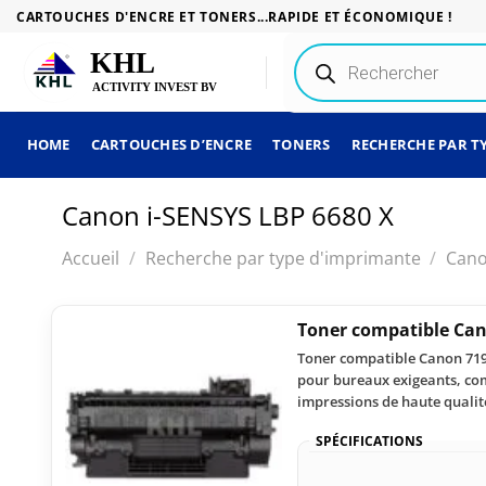
Passer
CARTOUCHES D'ENCRE ET TONERS...RAPIDE ET ÉCONOMIQUE !
au
Recherche
contenu
de
produits
HOME
CARTOUCHES D’ENCRE
TONERS
RECHERCHE PAR T
Canon i-SENSYS LBP 6680 X
Accueil
/
Recherche par type d'imprimante
/
Can
Toner compatible Can
Toner compatible Canon 719 n
pour bureaux exigeants, com
impressions de haute qualit
SPÉCIFICATIONS