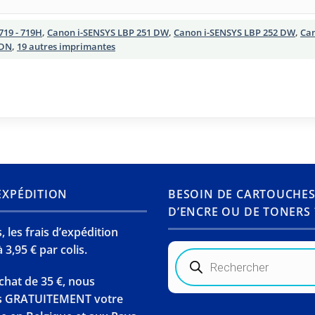
719 - 719H
,
Canon i-SENSYS LBP 251 DW
,
Canon i-SENSYS LBP 252 DW
,
Can
 DN
,
19 autres imprimantes
’EXPÉDITION
BESOIN DE CARTOUCHE
D’ENCRE OU DE TONERS 
 les frais d’expédition
 3,95 € par colis.
Recherche
de
produits
chat de 35 €, nous
s GRATUITEMENT votre