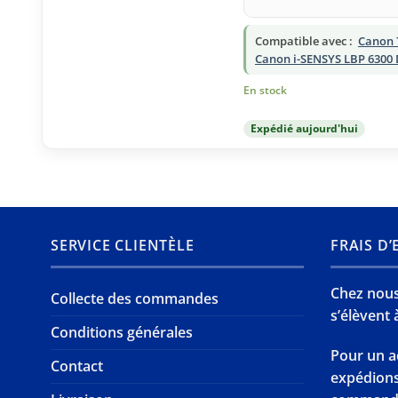
Compatible avec :
Canon 
Canon i-SENSYS LBP 6300
En stock
Expédié aujourd'hui
SERVICE CLIENTÈLE
FRAIS D
Chez nous,
Collecte des commandes
s’élèvent à
Conditions générales
Pour un a
Contact
expédion