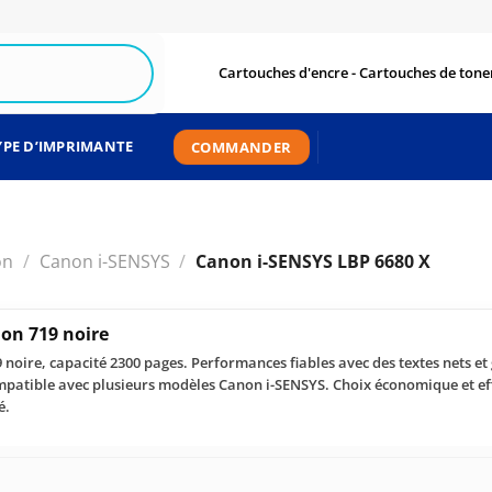
Cartouches d'encre - Cartouches de toner
YPE D’IMPRIMANTE
COMMANDER
on
/
Canon i-SENSYS
/
Canon i-SENSYS LBP 6680 X
on 719 noire
oire, capacité 2300 pages. Performances fiables avec des textes nets et 
patible avec plusieurs modèles Canon i-SENSYS. Choix économique et ef
é.