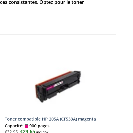
ces consistantes. Optez pour le toner
Toner compatible HP 205A (CF533A) magenta
Capacité:
900 pages
Le
€
29,65
Le
€
32,95
incl.btw