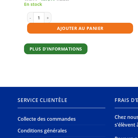
prix
prix
En stock
initial
actuel
était :
est :
€32,95.
€29,65.
quantité de Toner compatible HP 205A (CF532A) jaune
AJOUTER AU PANIER
PLUS D’INFORMATIONS
SERVICE CLIENTÈLE
FRAIS D
Chez nous,
Collecte des commandes
s’élèvent à
Conditions générales