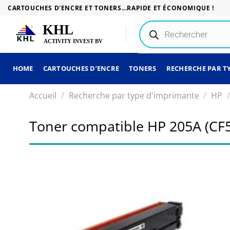
Passer
CARTOUCHES D'ENCRE ET TONERS...RAPIDE ET ÉCONOMIQUE !
au
Recherche
contenu
de
produits
HOME
CARTOUCHES D’ENCRE
TONERS
RECHERCHE PAR T
Accueil
/
Recherche par type d'imprimante
/
HP
/
Toner compatible HP 205A (CF5