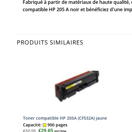
Fabriqué à partir de matériaux de haute qualité,
compatible HP 205 A noir et bénéficiez d'une im
PRODUITS SIMILAIRES
Toner compatible HP 205A (CF532A) jaune
Capacité:
900 pages
Le
€
29,65
Le
€
32,95
incl.btw