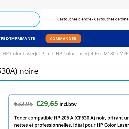
Cartouches d'encre - Cartouches de toner
YPE D’IMPRIMANTE
COMMANDER
HP Color LaserJet Pro
/
HP Color LaserJet Pro M180n MFP
30A) noire
Le
€
29,65
Le
€
32,95
incl.btw
prix
prix
initial
actuel
Toner compatible HP 205 A (CF530 A) noir, offrant 
était :
est :
€32,95.
€29,65.
nettes et professionnelles. Idéal pour HP Color La