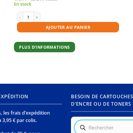
prix
prix
En stock
initial
actuel
était :
est :
€32,95.
€29,65.
quantité de Toner compatible HP 205A (CF531A) cyan
AJOUTER AU PANIER
PLUS D’INFORMATIONS
’EXPÉDITION
BESOIN DE CARTOUCHE
D’ENCRE OU DE TONERS 
 les frais d’expédition
 3,95 € par colis.
Recherche
de
produits