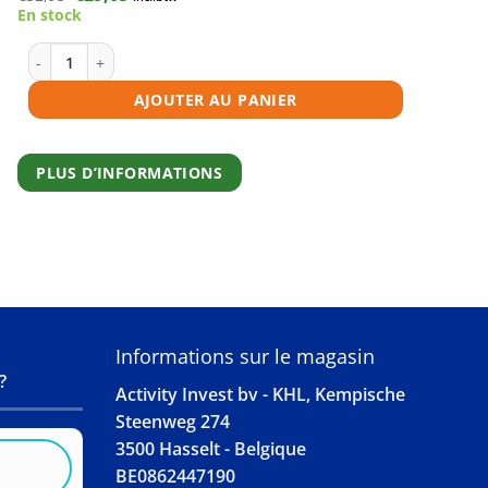
prix
prix
En stock
initial
actuel
était :
est :
€32,95.
€29,65.
quantité de Toner compatible HP 205A (CF533A) magenta
AJOUTER AU PANIER
PLUS D’INFORMATIONS
S
Informations sur le magasin
?
Activity Invest bv - KHL, Kempische
Steenweg 274
3500 Hasselt - Belgique
BE0862447190