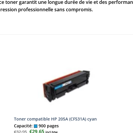
 ce toner garantit une longue durée de vie et des performan
pression professionnelle sans compromis.
Toner compatible HP 205A (CF531A) cyan
Capacité:
900 pages
Le
€
29,65
Le
€
32,95
incl.btw