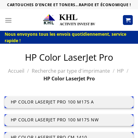
Passer
CARTOUCHES D'ENCRE ET TONERS...RAPIDE ET ÉCONOMIQUE !
au
contenu
Nous envoyons tous les envois quotidiennement, service
rapide !
HP Color LaserJet Pro
Accueil
/
Recherche par type d'imprimante
/
HP
/
HP Color LaserJet Pro
HP COLOR LASERJET PRO 100 M175 A
HP COLOR LASERJET PRO 100 M175 NW
HP COLOR LASERJET PRO CM 1410