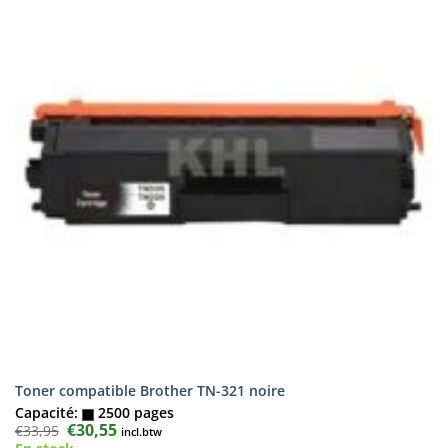
Toner compatible Brother TN-321 noire
Capacité:
2500 pages
Le
€
30,55
Le
€
33,95
incl.btw
prix
prix