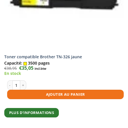
Toner compatible Brother TN-326 jaune
Capacité:
3500 pages
Le
€
35,05
Le
€
38,95
incl.btw
prix
prix
En stock
initial
actuel
était :
est :
€38,95.
€35,05.
quantité de Toner compatible Brother TN-326 jaune
AJOUTER AU PANIER
PLUS D’INFORMATIONS