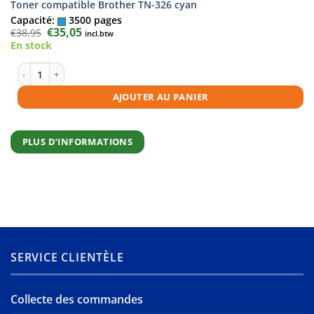
Toner compatible Brother TN-326 cyan
Capacité:
3500 pages
Le
€
35,05
Le
€
38,95
incl.btw
prix
prix
En stock
initial
actuel
était :
est :
€38,95.
€35,05.
quantité de Toner compatible Brother TN-326 cyan
AJOUTER AU PANIER
PLUS D’INFORMATIONS
SERVICE CLIENTÈLE
Collecte des commandes