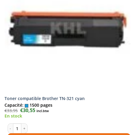
Toner compatible Brother TN-321 cyan
Capacité:
1500 pages
Le
€
30,55
Le
€
33,95
incl.btw
prix
prix
En stock
initial
actuel
était :
est :
€33,95.
€30,55.
quantité de Toner compatible Brother TN-321 cyan