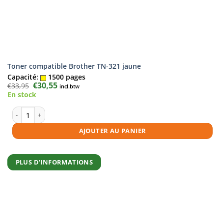
Toner compatible Brother TN-321 jaune
Capacité:
1500 pages
Le
€
30,55
Le
€
33,95
incl.btw
prix
prix
En stock
initial
actuel
était :
est :
€33,95.
€30,55.
quantité de Toner compatible Brother TN-321 jaune
AJOUTER AU PANIER
PLUS D’INFORMATIONS