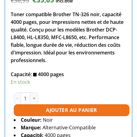
€
38,95
incl.btw
prix
prix
initial
actuel
Toner compatible Brother TN-326 noir, capacité
était :
est :
€38,95.
€35,05.
4000 pages, pour impressions nettes et de haute
qualité. Conçu pour les modèles Brother DCP-
L8400, HL-L8350, MFC-L8650, etc. Performance
fiable, longue durée de vie, réduction des coûts
d'impression. Idéal pour les environnements
professionnels.
Capacité:
4000 pages
En stock
quantité de Toner compatible Brother TN-326 noire
AJOUTER AU PANIER
Couleur:
Noir
Marque:
Alternative-Compatible
Capacité:
4000 pages