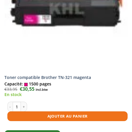
Toner compatible Brother TN-321 magenta
Capacité:
1500 pages
Le
€
30,55
Le
€
33,95
incl.btw
prix
prix
En stock
initial
actuel
était :
est :
€33,95.
€30,55.
quantité de Toner compatible Brother TN-321 magenta
AJOUTER AU PANIER