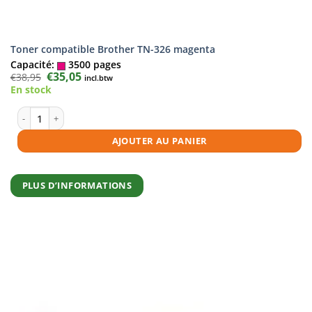
Toner compatible Brother TN-326 magenta
Capacité:
3500 pages
Le
€
35,05
Le
€
38,95
incl.btw
prix
prix
En stock
initial
actuel
était :
est :
€38,95.
€35,05.
quantité de Toner compatible Brother TN-326 magenta
AJOUTER AU PANIER
PLUS D’INFORMATIONS