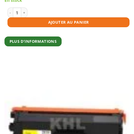
En stock
initial
actuel
était :
est :
€33,95.
€30,55.
quantité de Toner compatible Brother TN-321 noire
AJOUTER AU PANIER
PLUS D’INFORMATIONS