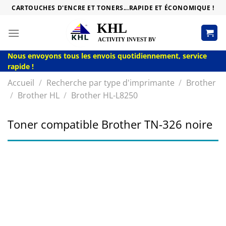
Passer
CARTOUCHES D'ENCRE ET TONERS...RAPIDE ET ÉCONOMIQUE !
au
contenu
Nous envoyons tous les envois quotidiennement, service
rapide !
Accueil
/
Recherche par type d'imprimante
/
Brother
/
Brother HL
/
Brother HL-L8250
Toner compatible Brother TN-326 noire