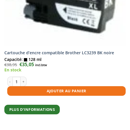
Cartouche d’encre compatible Brother LC3239 BK noire
Capacité:
128 ml
Le
€
35,05
Le
€
38,95
incl.btw
prix
prix
En stock
initial
actuel
était :
est :
€38,95.
€35,05.
quantité de Cartouche d'encre compatible Brother LC3239 BK noire
AJOUTER AU PANIER
PLUS D’INFORMATIONS