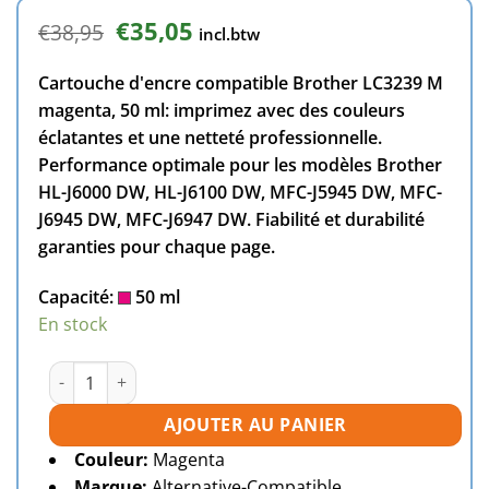
Le
Le
€
35,05
€
38,95
incl.btw
prix
prix
initial
actuel
Cartouche d'encre compatible Brother LC3239 M
était :
est :
€38,95.
€35,05.
magenta, 50 ml: imprimez avec des couleurs
éclatantes et une netteté professionnelle.
Performance optimale pour les modèles Brother
HL-J6000 DW, HL-J6100 DW, MFC-J5945 DW, MFC-
J6945 DW, MFC-J6947 DW. Fiabilité et durabilité
garanties pour chaque page.
Capacité:
50 ml
En stock
quantité de Cartouche d'encre compatible Brother LC323
AJOUTER AU PANIER
Couleur:
Magenta
Marque:
Alternative-Compatible