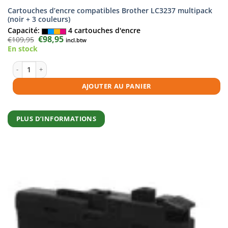
Cartouches d’encre compatibles Brother LC3237 multipack
(noir + 3 couleurs)
Capacité:
4 cartouches d'encre
Le
€
98,95
Le
€
109,95
incl.btw
prix
prix
En stock
initial
actuel
était :
est :
€109,95.
€98,95.
quantité de Cartouches d'encre compatibles Brother LC3237 multipack (
AJOUTER AU PANIER
PLUS D’INFORMATIONS