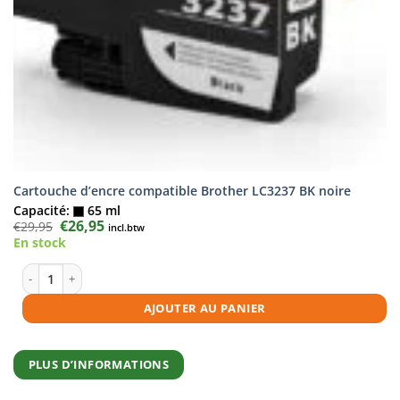
Cartouche d’encre compatible Brother LC3237 BK noire
Capacité:
65 ml
Le
€
26,95
Le
€
29,95
incl.btw
prix
prix
En stock
initial
actuel
était :
est :
€29,95.
€26,95.
quantité de Cartouche d'encre compatible Brother LC3237 BK noire
AJOUTER AU PANIER
PLUS D’INFORMATIONS