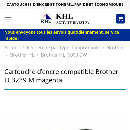
Passer
CARTOUCHES D'ENCRE ET TONERS...RAPIDE ET ÉCONOMIQUE !
au
contenu
Nous envoyons tous les envois quotidiennement, service
rapide !
Accueil
/
Recherche par type d'imprimante
/
Brother
/
Brother HL
/
Brother HL-J6000 DW
Cartouche d’encre compatible Brother
LC3239 M magenta