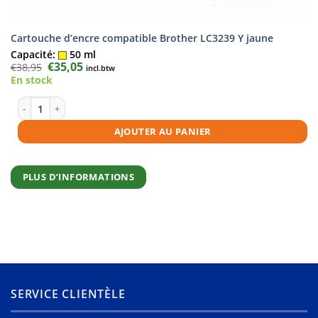
Cartouche d’encre compatible Brother LC3239 Y jaune
Capacité:
50 ml
Le
€
35,05
Le
€
38,95
incl.btw
prix
prix
En stock
initial
actuel
était :
est :
€38,95.
€35,05.
quantité de Cartouche d'encre compatible Brother LC3239 Y jaune
AJOUTER AU PANIER
PLUS D’INFORMATIONS
SERVICE CLIENTÈLE