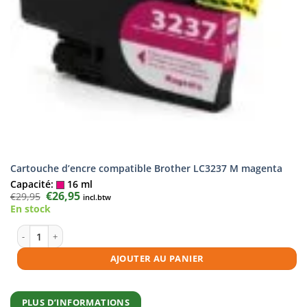
Cartouche d’encre compatible Brother LC3237 M magenta
Capacité:
16 ml
Le
€
26,95
Le
€
29,95
incl.btw
prix
prix
En stock
initial
actuel
était :
est :
€29,95.
€26,95.
quantité de Cartouche d'encre compatible Brother LC3237 M magenta
AJOUTER AU PANIER
PLUS D’INFORMATIONS