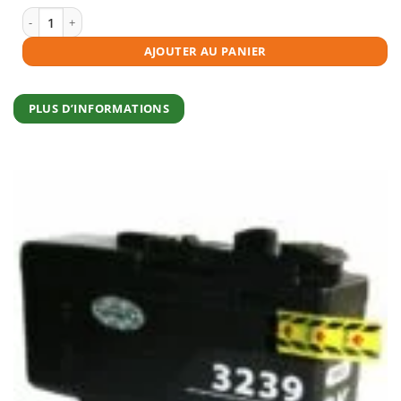
était :
est :
€139,95.
€125,95.
quantité de Cartouches d'encre compatibles Brother LC3239 multipack (
AJOUTER AU PANIER
PLUS D’INFORMATIONS