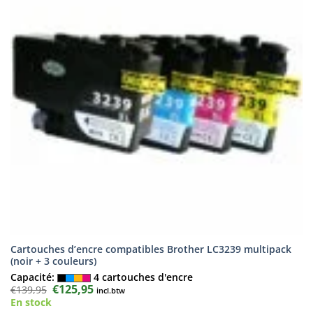
Cartouches d’encre compatibles Brother LC3239 multipack
(noir + 3 couleurs)
Capacité:
4 cartouches d'encre
Le
€
125,95
Le
€
139,95
incl.btw
prix
prix
En stock
initial
actuel