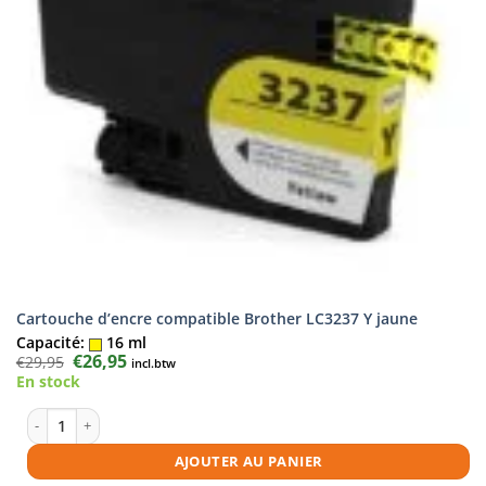
Cartouche d’encre compatible Brother LC3237 Y jaune
Capacité:
16 ml
Le
€
26,95
Le
€
29,95
incl.btw
prix
prix
En stock
initial
actuel
était :
est :
€29,95.
€26,95.
quantité de Cartouche d'encre compatible Brother LC3237 Y jaune
AJOUTER AU PANIER