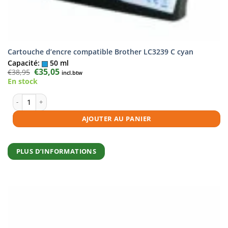
Cartouche d’encre compatible Brother LC3239 C cyan
Capacité:
50 ml
Le
€
35,05
Le
€
38,95
incl.btw
prix
prix
En stock
initial
actuel
était :
est :
€38,95.
€35,05.
quantité de Cartouche d'encre compatible Brother LC3239 C cyan
AJOUTER AU PANIER
PLUS D’INFORMATIONS