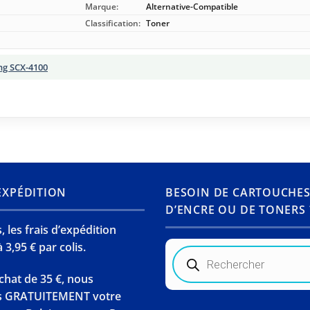
Marque:
Alternative-Compatible
Classification:
Toner
g SCX-4100
’EXPÉDITION
BESOIN DE CARTOUCHE
D’ENCRE OU DE TONERS 
 les frais d’expédition
 3,95 € par colis.
Recherche
de
produits
chat de 35 €, nous
s GRATUITEMENT votre