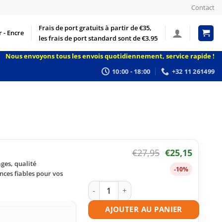
Contact
Frais de port gratuits à partir de €35,
 - Encre
les frais de port standard sont de €3.95
Nous envoyons tous les envois quotidiennement, service rapide !
10:00 - 18:00
+32 11 261499
€
27,95
€
25,15
ges, qualité
-10%
nces fiables pour vos
quantité de Toner compatible Samsung
AJOUTER AU PANIER