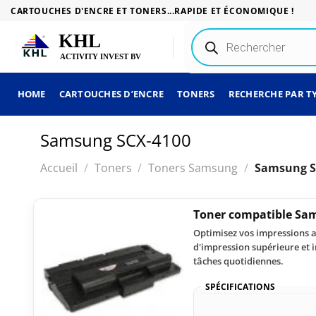
Passer
CARTOUCHES D'ENCRE ET TONERS...RAPIDE ET ÉCONOMIQUE !
au
Recherche
contenu
de
produits
HOME
CARTOUCHES D’ENCRE
TONERS
RECHERCHE PAR T
Samsung SCX-4100
Accueil
/
Toners
/
Toners Samsung
/
Samsung S
Toner compatible Sam
Optimisez vos impressions a
d'impression supérieure et i
tâches quotidiennes.
SPÉCIFICATIONS