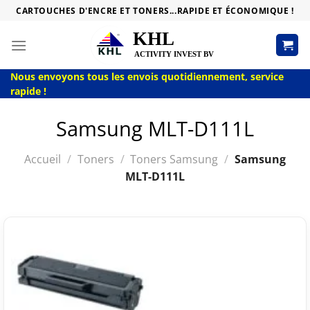
Passer
CARTOUCHES D'ENCRE ET TONERS...RAPIDE ET ÉCONOMIQUE !
au
contenu
Nous envoyons tous les envois quotidiennement, service
rapide !
Samsung MLT-D111L
Accueil
/
Toners
/
Toners Samsung
/
Samsung
MLT-D111L