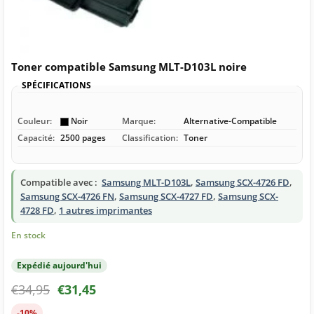
Toner compatible Samsung MLT-D103L noire
SPÉCIFICATIONS
Couleur:
Noir
Marque:
Alternative-Compatible
Capacité:
2500 pages
Classification:
Toner
Compatible avec :
Samsung MLT-D103L
,
Samsung SCX-4726 FD
,
Samsung SCX-4726 FN
,
Samsung SCX-4727 FD
,
Samsung SCX-
4728 FD
,
1 autres imprimantes
En stock
Expédié aujourd'hui
€
34,95
€
31,45
-10%