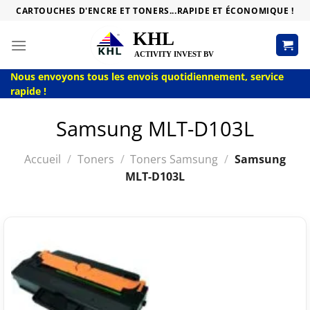
Passer
CARTOUCHES D'ENCRE ET TONERS...RAPIDE ET ÉCONOMIQUE !
au
contenu
Nous envoyons tous les envois quotidiennement, service
rapide !
Samsung MLT-D103L
Accueil
/
Toners
/
Toners Samsung
/
Samsung
MLT-D103L