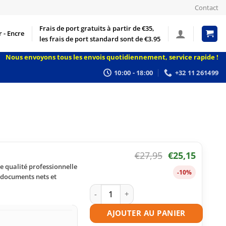
Contact
Frais de port gratuits à partir de €35,
 - Encre
les frais de port standard sont de €3.95
Nous envoyons tous les envois quotidiennement, service rapide !
10:00 - 18:00
+32 11 261499
€
27,95
€
25,15
e qualité professionnelle
-10%
 documents nets et
quantité de Toner compatible HP 130A 
AJOUTER AU PANIER