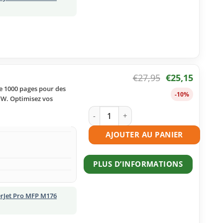
€
27,95
€
25,15
e 1000 pages pour des
-10%
FW. Optimisez vos
quantité de Toner compatible HP 130A
AJOUTER AU PANIER
PLUS D’INFORMATIONS
erJet Pro MFP M176