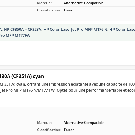
Marque:
Alternative-Compatible
Classification:
Toner
A
,
HP CF350A – CF353A
,
HP Color LaserJet Pro MFP M176 N
,
HP Color Las
 Pro MFP M177FW
130A (CF351A) cyan
F351 A) cyan, offrant une impression éclatante avec une capacité de 1000
Jet Pro MFP M176 N/M177 FW. Optez pour une performance fiable et éc
Marque:
Alternative-Compatible
Classification:
Toner