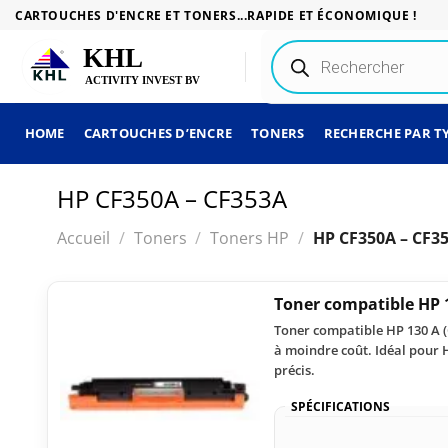
Passer
CARTOUCHES D'ENCRE ET TONERS...RAPIDE ET ÉCONOMIQUE !
au
Recherche
contenu
de
produits
HOME
CARTOUCHES D’ENCRE
TONERS
RECHERCHE PAR T
HP CF350A – CF353A
Accueil
/
Toners
/
Toners HP
/
HP CF350A – CF3
Toner compatible HP 
Toner compatible HP 130 A (
à moindre coût. Idéal pour 
précis.
SPÉCIFICATIONS