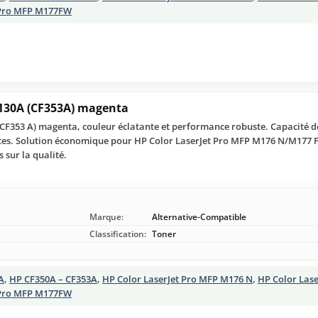
 Pro MFP M177FW
130A (CF353A) magenta
CF353 A) magenta, couleur éclatante et performance robuste. Capacité d
ttes. Solution économique pour HP Color LaserJet Pro MFP M176 N/M177 
sur la qualité.
Marque:
Alternative-Compatible
Classification:
Toner
A
,
HP CF350A – CF353A
,
HP Color LaserJet Pro MFP M176 N
,
HP Color Las
 Pro MFP M177FW