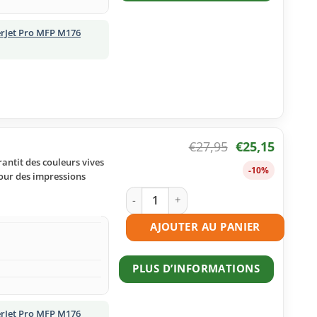
erJet Pro MFP M176
€
27,95
€
25,15
antit des couleurs vives
-10%
pour des impressions
quantité de Toner compatible HP 130A
AJOUTER AU PANIER
PLUS D’INFORMATIONS
erJet Pro MFP M176