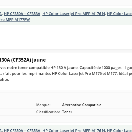
A
,
HP CF350A – CF353A
,
HP Color LaserJet Pro MFP M176 N
,
HP Color Las
 Pro MFP M177FW
130A (CF352A) jaune
ec notre toner compatible HP 130 A jaune. Capacité de 1000 pages, il gar
Parfait pour les imprimantes HP Color LaserJet Pro M176 et M177. Idéal 
lité.
Marque:
Alternative-Compatible
Classification:
Toner
A
,
HP CF350A – CF353A
,
HP Color LaserJet Pro MFP M176 N
,
HP Color Las