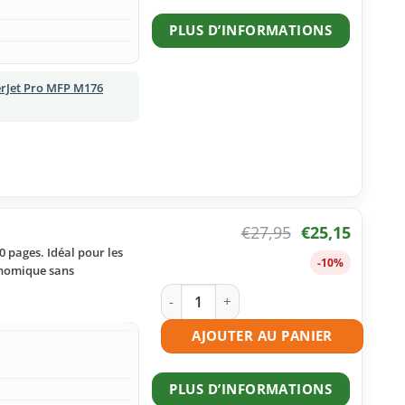
PLUS D’INFORMATIONS
erJet Pro MFP M176
€
27,95
€
25,15
 pages. Idéal pour les
-10%
onomique sans
quantité de Toner compatible HP 130A
AJOUTER AU PANIER
PLUS D’INFORMATIONS