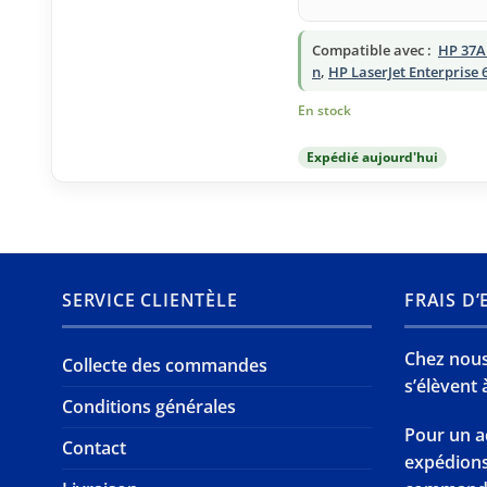
Compatible avec :
HP 37A 
n
,
HP LaserJet Enterprise 
En stock
Expédié aujourd'hui
SERVICE CLIENTÈLE
FRAIS D
Chez nous,
Collecte des commandes
s’élèvent à
Conditions générales
Pour un a
Contact
expédion