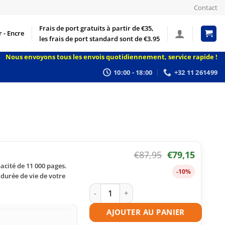
Contact
Frais de port gratuits à partir de €35,
 - Encre
les frais de port standard sont de €3.95
Nous envoyons tous les envois quotidiennement, service rapide !
10:00 - 18:00
+32 11 261499
€
87,95
€
79,15
acité de 11 000 pages.
-10%
 durée de vie de votre
quantité de Toner compatible HP 37A (
AJOUTER AU PANIER