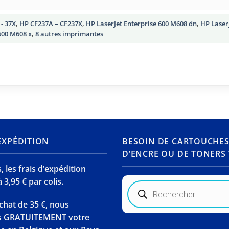
- 37X
,
HP CF237A – CF237X
,
HP LaserJet Enterprise 600 M608 dn
,
HP Laser
600 M608 x
,
8 autres imprimantes
’EXPÉDITION
BESOIN DE CARTOUCHE
D’ENCRE OU DE TONERS 
 les frais d’expédition
 3,95 € par colis.
Recherche
de
produits
chat de 35 €, nous
s GRATUITEMENT votre