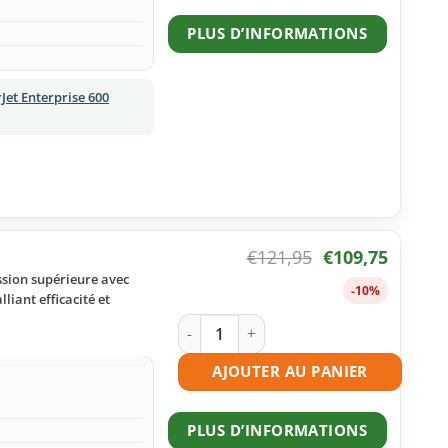
PLUS D’INFORMATIONS
Jet Enterprise 600
€
121,95
€
109,75
ssion supérieure avec
-10%
liant efficacité et
quantité de Toner compatible HP 37X (
AJOUTER AU PANIER
PLUS D’INFORMATIONS