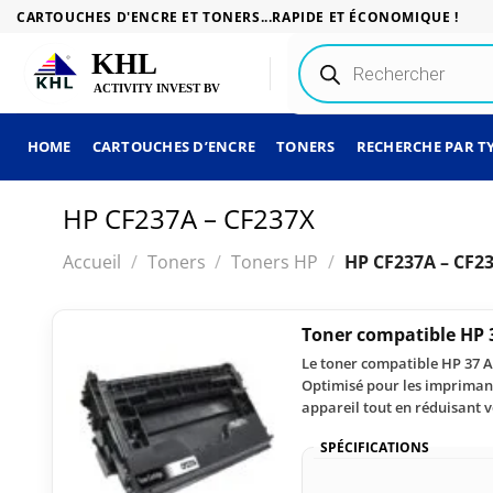
Passer
CARTOUCHES D'ENCRE ET TONERS...RAPIDE ET ÉCONOMIQUE !
au
Recherche
contenu
de
produits
HOME
CARTOUCHES D’ENCRE
TONERS
RECHERCHE PAR T
HP CF237A – CF237X
Accueil
/
Toners
/
Toners HP
/
HP CF237A – CF2
Toner compatible HP 
Le toner compatible HP 37 A 
Optimisé pour les imprimante
appareil tout en réduisant v
SPÉCIFICATIONS