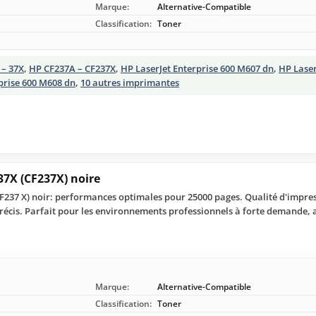
Marque:
Alternative-Compatible
Classification:
Toner
 – 37X
,
HP CF237A – CF237X
,
HP LaserJet Enterprise 600 M607 dn
,
HP Laser
prise 600 M608 dn
,
10 autres imprimantes
37X (CF237X) noire
F237 X) noir: performances optimales pour 25000 pages. Qualité d'impre
précis. Parfait pour les environnements professionnels à forte demande, al
Marque:
Alternative-Compatible
Classification:
Toner