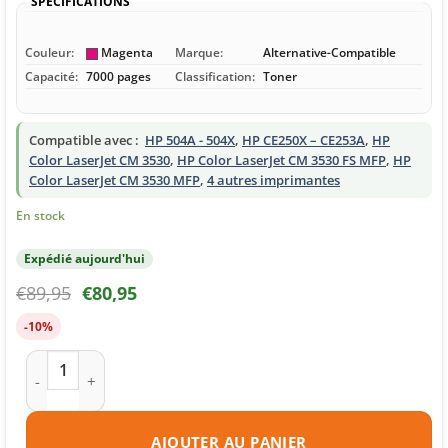
SPÉCIFICATIONS
Couleur:
Magenta
Marque:
Alternative-Compatible
Capacité:
7000 pages
Classification:
Toner
Compatible avec :
HP 504A - 504X
,
HP CE250X – CE253A
,
HP
Color LaserJet CM 3530
,
HP Color LaserJet CM 3530 FS MFP
,
HP
Color LaserJet CM 3530 MFP
,
4 autres imprimantes
En stock
Expédié aujourd'hui
€
89,95
€
80,95
-10%
quantité de Toner compatible HP 504A (CE253A) magenta
AJOUTER AU PANIER