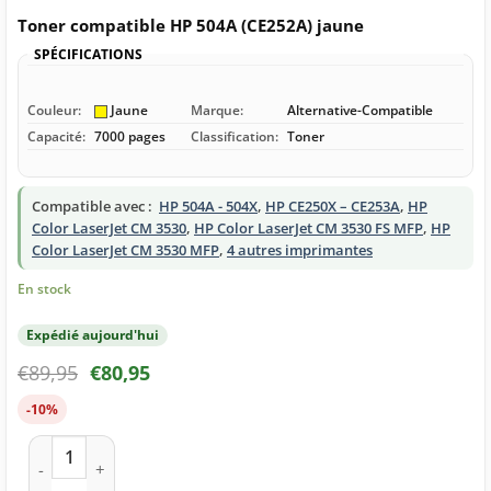
Toner compatible HP 504A (CE252A) jaune
SPÉCIFICATIONS
Couleur:
Jaune
Marque:
Alternative-Compatible
Capacité:
7000 pages
Classification:
Toner
Compatible avec :
HP 504A - 504X
,
HP CE250X – CE253A
,
HP
Color LaserJet CM 3530
,
HP Color LaserJet CM 3530 FS MFP
,
HP
Color LaserJet CM 3530 MFP
,
4 autres imprimantes
En stock
Expédié aujourd'hui
€
89,95
€
80,95
-10%
quantité de Toner compatible HP 504A (CE252A) jaune