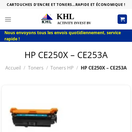
Passer
CARTOUCHES D'ENCRE ET TONERS...RAPIDE ET ÉCONOMIQUE !
au
contenu
Nous envoyons tous les envois quotidiennement, service
rapide !
HP CE250X – CE253A
Accueil
/
Toners
/
Toners HP
/
HP CE250X – CE253A