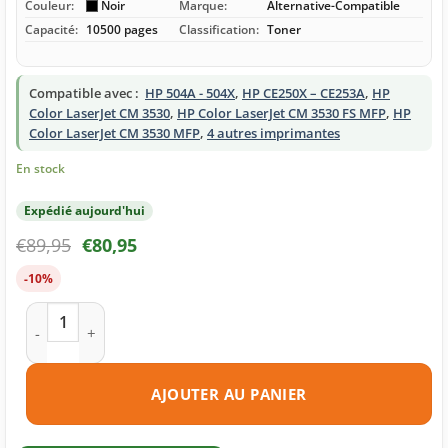
Couleur:
Noir
Marque:
Alternative-Compatible
Capacité:
10500 pages
Classification:
Toner
Compatible avec :
HP 504A - 504X
,
HP CE250X – CE253A
,
HP
Color LaserJet CM 3530
,
HP Color LaserJet CM 3530 FS MFP
,
HP
Color LaserJet CM 3530 MFP
,
4 autres imprimantes
En stock
Expédié aujourd'hui
€
89,95
€
80,95
-10%
quantité de Toner compatible HP 504X (CE250X) noire
AJOUTER AU PANIER