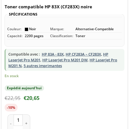
Toner compatible HP 83X (CF283X) noire
SPÉCIFICATIONS
Couleur:
Noir
Marque:
Alternative-Compatible
Capacité:
2200 pages
Classification:
Toner
Compatible avec :
HP 83A - 83X
,
HP CF283A – CF283X
,
HP
LaserJet Pro M201
,
HP LaserJet Pro M201 DW
,
HP LaserJet Pro
M201 N
,
5 autres imprimantes
En stock
Expédié aujourd'hui
€
22,95
€
20,65
-10%
quantité de Toner compatible HP 83X (CF283X) noire