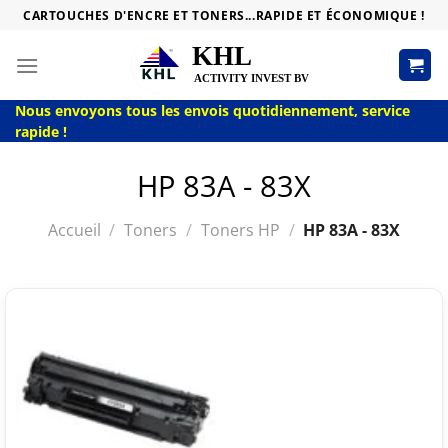
Passer
CARTOUCHES D'ENCRE ET TONERS...RAPIDE ET ÉCONOMIQUE !
au
contenu
Nous envoyons tous les envois quotidiennement, service
rapide !
HP 83A - 83X
Accueil
/
Toners
/
Toners HP
/
HP 83A - 83X