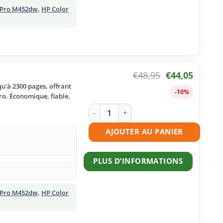
t Pro M452dw
,
HP Color
€
48,95
€
44,05
u'à 2300 pages, offrant
-10%
ro. Économique, fiable,
quantité de Toner compatible HP 410A
AJOUTER AU PANIER
PLUS D’INFORMATIONS
t Pro M452dw
,
HP Color