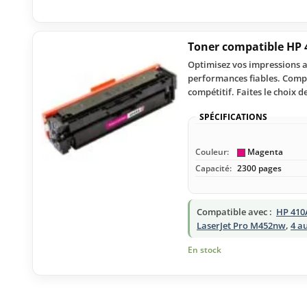
Toner compatible HP 
Optimisez vos impressions a
performances fiables. Compat
compétitif. Faites le choix de 
SPÉCIFICATIONS
Couleur:
Magenta
Capacité:
2300 pages
Compatible avec :
HP 410
LaserJet Pro M452nw
,
4 a
En stock