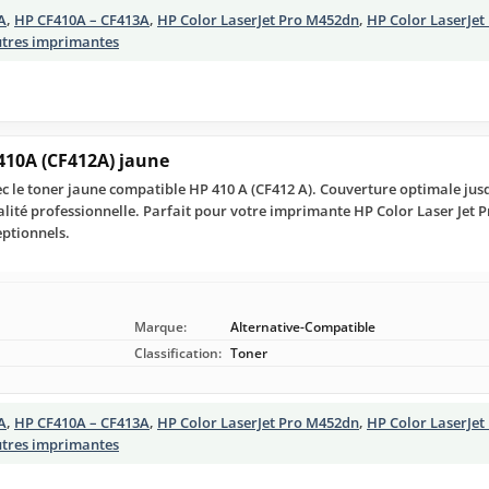
A
,
HP CF410A – CF413A
,
HP Color LaserJet Pro M452dn
,
HP Color LaserJe
utres imprimantes
410A (CF412A) jaune
c le toner jaune compatible HP 410 A (CF412 A). Couverture optimale jusq
alité professionnelle. Parfait pour votre imprimante HP Color Laser Jet P
eptionnels.
Marque:
Alternative-Compatible
Classification:
Toner
A
,
HP CF410A – CF413A
,
HP Color LaserJet Pro M452dn
,
HP Color LaserJe
utres imprimantes