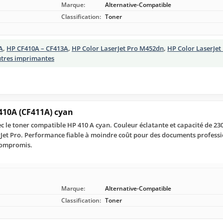
Marque:
Alternative-Compatible
Classification:
Toner
A
,
HP CF410A – CF413A
,
HP Color LaserJet Pro M452dn
,
HP Color LaserJe
utres imprimantes
410A (CF411A) cyan
 le toner compatible HP 410 A cyan. Couleur éclatante et capacité de 230
Jet Pro. Performance fiable à moindre coût pour des documents professi
 compromis.
Marque:
Alternative-Compatible
Classification:
Toner