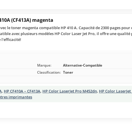
410A (CF413A) magenta
vec le toner magenta compatible HP 410 A. Capacité de 2300 pages pour d
ible avec plusieurs modèles HP Color Laser Jet Pro, il offre une qualité 
l'efficacité!
Marque:
Alternative-Compatible
Classification:
Toner
A
,
HP CF410A – CF413A
,
HP Color LaserJet Pro M452dn
,
HP Color LaserJe
utres imprimantes