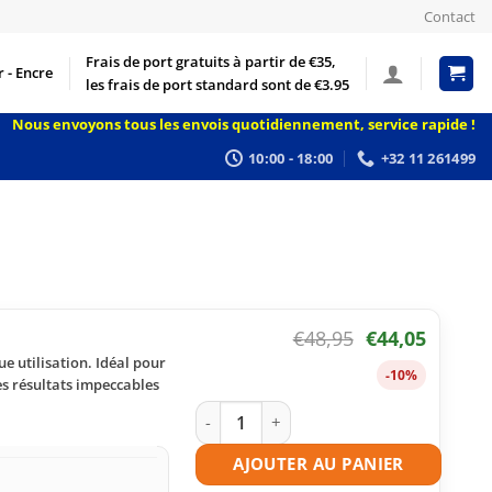
Contact
Frais de port gratuits à partir de €35,
 - Encre
les frais de port standard sont de €3.95
Nous envoyons tous les envois quotidiennement, service rapide !
10:00 - 18:00
+32 11 261499
€
48,95
€
44,05
e utilisation. Idéal pour
-10%
s résultats impeccables
quantité de Toner compatible HP 410A 
AJOUTER AU PANIER