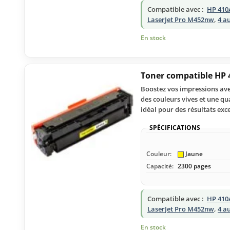
Compatible avec :
HP 410
LaserJet Pro M452nw
,
4 a
En stock
Toner compatible HP 
Boostez vos impressions ave
des couleurs vives et une qu
idéal pour des résultats exc
SPÉCIFICATIONS
Couleur:
Jaune
Capacité:
2300 pages
Compatible avec :
HP 410
LaserJet Pro M452nw
,
4 a
En stock