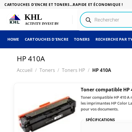
Passer
CARTOUCHES D'ENCRE ET TONERS...RAPIDE ET ÉCONOMIQUE !
au
Recherche
contenu
de
produits
HOME
CARTOUCHES D’ENCRE
TONERS
RECHERCHE PAR T
HP 410A
Accueil
/
Toners
/
Toners HP
/
HP 410A
Toner compatible HP 
Toner compatible HP 410 A no
les imprimantes HP Color La
pour vos documents.
SPÉCIFICATIONS