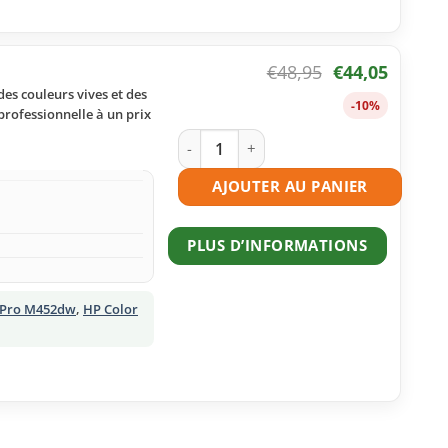
€
48,95
€
44,05
es couleurs vives et des
-10%
professionnelle à un prix
quantité de Toner compatible HP 410A
AJOUTER AU PANIER
PLUS D’INFORMATIONS
t Pro M452dw
,
HP Color