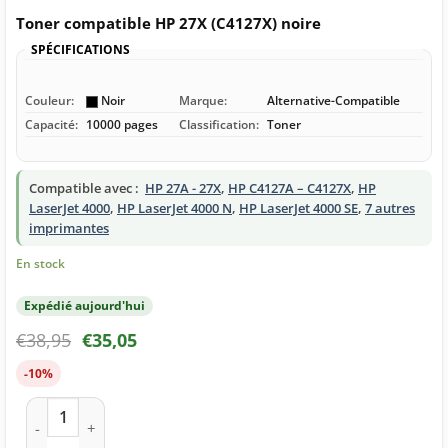
Toner compatible HP 27X (C4127X) noire
SPÉCIFICATIONS
Couleur:
Noir
Marque:
Alternative-Compatible
Capacité:
10000 pages
Classification:
Toner
Compatible avec :
HP 27A - 27X
,
HP C4127A – C4127X
,
HP
LaserJet 4000
,
HP LaserJet 4000 N
,
HP LaserJet 4000 SE
,
7 autres
imprimantes
En stock
Expédié aujourd'hui
€
38,95
€
35,05
-10%
quantité de Toner compatible HP 27X (C4127X) noire