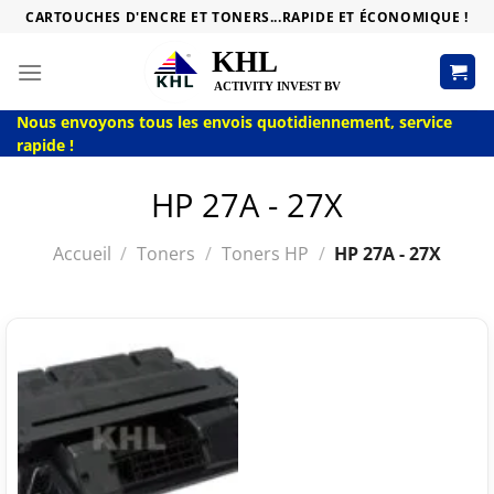
Passer
CARTOUCHES D'ENCRE ET TONERS...RAPIDE ET ÉCONOMIQUE !
au
contenu
Nous envoyons tous les envois quotidiennement, service
rapide !
HP 27A - 27X
Accueil
/
Toners
/
Toners HP
/
HP 27A - 27X