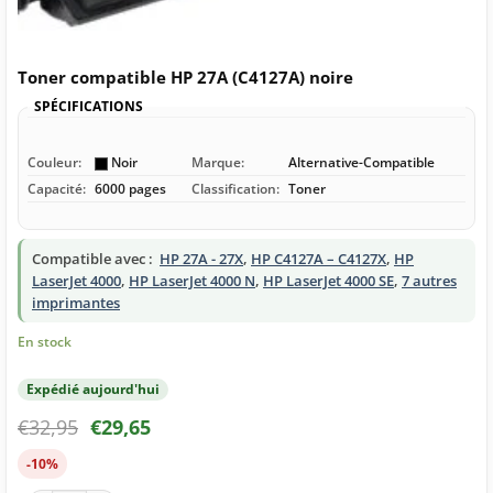
Toner compatible HP 27A (C4127A) noire
SPÉCIFICATIONS
Couleur:
Noir
Marque:
Alternative-Compatible
Capacité:
6000 pages
Classification:
Toner
Compatible avec :
HP 27A - 27X
,
HP C4127A – C4127X
,
HP
LaserJet 4000
,
HP LaserJet 4000 N
,
HP LaserJet 4000 SE
,
7 autres
imprimantes
En stock
Expédié aujourd'hui
€
32,95
€
29,65
-10%