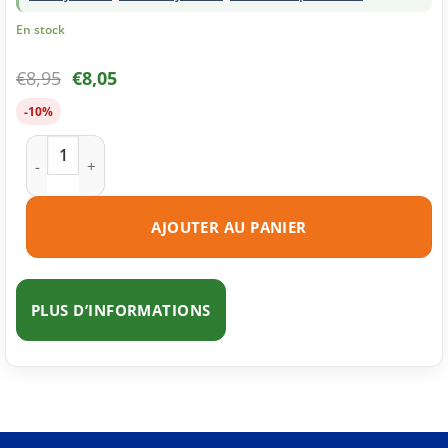
En stock
€
8,95
€
8,05
-10%
quantité de Cartouche d'encre compatible HP 933XL magent
AJOUTER AU PANIER
PLUS D’INFORMATIONS