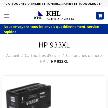
Passer
CARTOUCHES D'ENCRE ET TONERS...RAPIDE ET ÉCONOMIQUE !
au
contenu
Nous envoyons tous les envois quotidiennement, service
rapide !
HP 933XL
Accueil
/
Cartouches d'encre
/
Cartouches d'encre
HP
/
HP 933XL