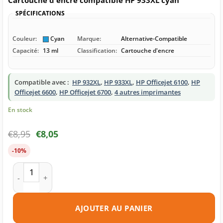
SPÉCIFICATIONS
Couleur:
Cyan
Marque:
Alternative-Compatible
Capacité:
13 ml
Classification:
Cartouche d'encre
Compatible avec :
HP 932XL
,
HP 933XL
,
HP Officejet 6100
,
HP
Officejet 6600
,
HP Officejet 6700
,
4 autres imprimantes
En stock
€
8,95
€
8,05
-10%
quantité de Cartouche d'encre compatible HP 933XL cyan
AJOUTER AU PANIER