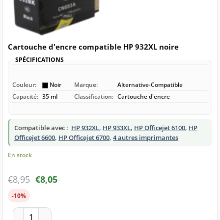
Cartouche d'encre compatible HP 932XL noire
SPÉCIFICATIONS
Couleur:
Noir
Marque:
Alternative-Compatible
Capacité:
35 ml
Classification:
Cartouche d'encre
Compatible avec :
HP 932XL
,
HP 933XL
,
HP Officejet 6100
,
HP
Officejet 6600
,
HP Officejet 6700
,
4 autres imprimantes
En stock
€
8,95
€
8,05
-10%
quantité de Cartouche d'encre compatible HP 932XL noire