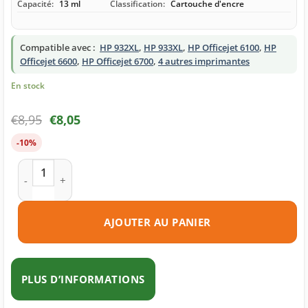
Capacité:
13 ml
Classification:
Cartouche d'encre
Compatible avec :
HP 932XL
,
HP 933XL
,
HP Officejet 6100
,
HP
Officejet 6600
,
HP Officejet 6700
,
4 autres imprimantes
En stock
€
8,95
€
8,05
-10%
quantité de Cartouche d'encre compatible HP 933XL jaune
AJOUTER AU PANIER
PLUS D’INFORMATIONS