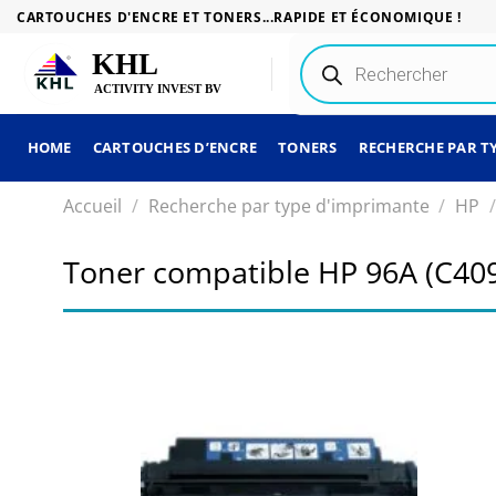
Passer
CARTOUCHES D'ENCRE ET TONERS...RAPIDE ET ÉCONOMIQUE !
au
Recherche
contenu
de
produits
HOME
CARTOUCHES D’ENCRE
TONERS
RECHERCHE PAR T
Accueil
/
Recherche par type d'imprimante
/
HP
/
Toner compatible HP 96A (C409