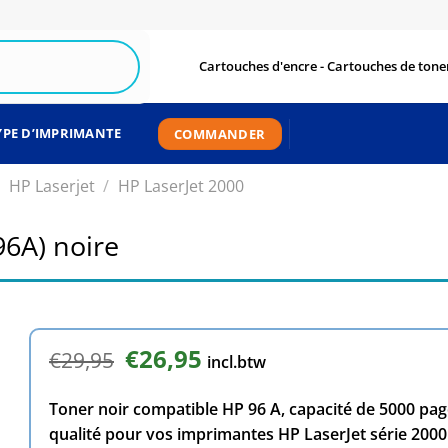
Cartouches d'encre - Cartouches de toner
YPE D’IMPRIMANTE
COMMANDER
HP Laserjet
/
HP LaserJet 2000
6A) noire
Le
€
26,95
Le
€
29,95
incl.btw
prix
prix
initial
actuel
Toner noir compatible HP 96 A, capacité de 5000 page
était :
est :
€29,95.
€26,95.
qualité pour vos imprimantes HP LaserJet série 2000