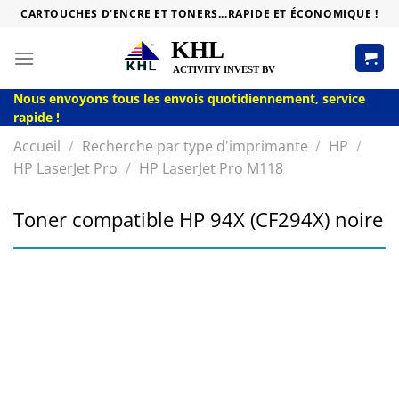
Passer
CARTOUCHES D'ENCRE ET TONERS...RAPIDE ET ÉCONOMIQUE !
au
contenu
Nous envoyons tous les envois quotidiennement, service
rapide !
Accueil
/
Recherche par type d'imprimante
/
HP
/
HP LaserJet Pro
/
HP LaserJet Pro M118
Toner compatible HP 94X (CF294X) noire