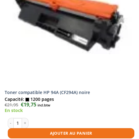
Toner compatible HP 94A (CF294A) noire
Capacité:
1200 pages
Le
€
19,75
Le
€
21,95
incl.btw
prix
prix
En stock
initial
actuel
était :
est :
€21,95.
€19,75.
quantité de Toner compatible HP 94A (CF294A) noire
AJOUTER AU PANIER