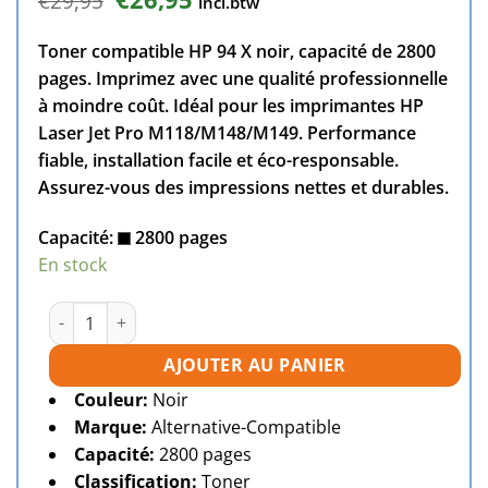
€
29,95
incl.btw
prix
prix
initial
actuel
Toner compatible HP 94 X noir, capacité de 2800
était :
est :
€29,95.
€26,95.
pages. Imprimez avec une qualité professionnelle
à moindre coût. Idéal pour les imprimantes HP
Laser Jet Pro M118/M148/M149. Performance
fiable, installation facile et éco-responsable.
Assurez-vous des impressions nettes et durables.
Capacité:
2800 pages
En stock
quantité de Toner compatible HP 94X (CF294X) noire
AJOUTER AU PANIER
Couleur:
Noir
Marque:
Alternative-Compatible
Capacité:
2800 pages
Classification:
Toner