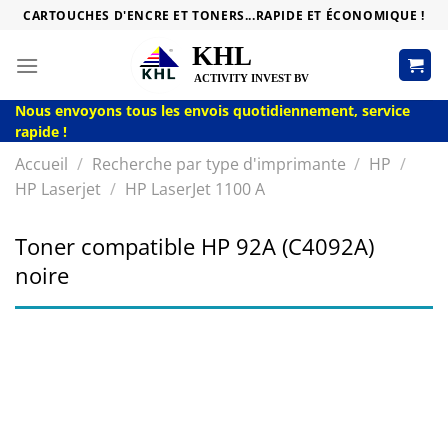
Passer
CARTOUCHES D'ENCRE ET TONERS...RAPIDE ET ÉCONOMIQUE !
au
contenu
Nous envoyons tous les envois quotidiennement, service
rapide !
Accueil
/
Recherche par type d'imprimante
/
HP
/
HP Laserjet
/
HP LaserJet 1100 A
Toner compatible HP 92A (C4092A)
noire