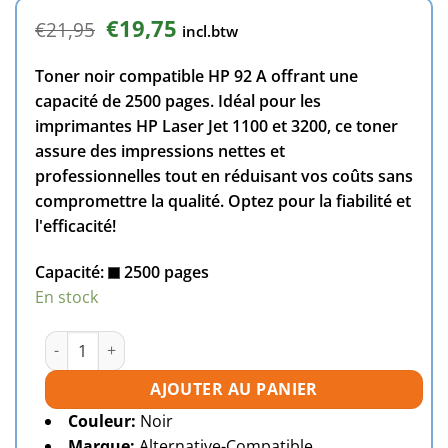
Le
Le
€
19,75
€
21,95
incl.btw
prix
prix
initial
actuel
Toner noir compatible HP 92 A offrant une
était :
est :
€21,95.
€19,75.
capacité de 2500 pages. Idéal pour les
imprimantes HP Laser Jet 1100 et 3200, ce toner
assure des impressions nettes et
professionnelles tout en réduisant vos coûts sans
compromettre la qualité. Optez pour la fiabilité et
l'efficacité!
Capacité:
2500 pages
En stock
quantité de Toner compatible HP 92A (C4092A) noire
AJOUTER AU PANIER
Couleur:
Noir
Marque:
Alternative-Compatible