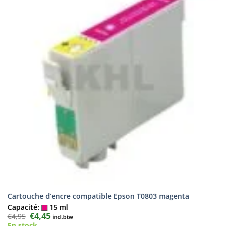
Cartouche d’encre compatible Epson T0803 magenta
Capacité:
15 ml
Le
€
4,45
Le
€
4,95
incl.btw
prix
prix
En stock