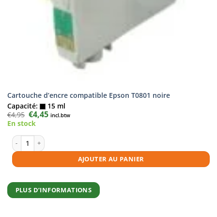
Cartouche d’encre compatible Epson T0801 noire
Capacité:
15 ml
Le
€
4,45
Le
€
4,95
incl.btw
prix
prix
En stock
initial
actuel
était :
est :
€4,95.
€4,45.
quantité de Cartouche d'encre compatible Epson T0801 noire
AJOUTER AU PANIER
PLUS D’INFORMATIONS