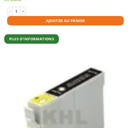
initial
actuel
était :
est :
€4,95.
€4,45.
quantité de Cartouche d'encre compatible Epson T0803 magenta
AJOUTER AU PANIER
PLUS D’INFORMATIONS