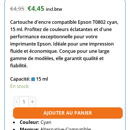
Le
Le
€
4,45
€
4,95
incl.btw
prix
prix
initial
actuel
Cartouche d'encre compatible Epson T0802 cyan,
était :
est :
€4,95.
€4,45.
15 ml. Profitez de couleurs éclatantes et d'une
performance exceptionnelle pour votre
imprimante Epson. Idéale pour une impression
fluide et économique. Conçue pour une large
gamme de modèles, elle garantit qualité et
fiabilité.
Capacité:
15 ml
En stock
quantité de Cartouche d'encre compatible Epson T0802 cy
AJOUTER AU PANIER
Couleur:
Cyan
Marque:
Alternative-Compatible