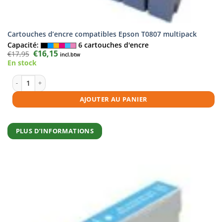
Cartouches d’encre compatibles Epson T0807 multipack
Capacité:
6 cartouches d'encre
Le
€
16,15
Le
€
17,95
incl.btw
prix
prix
En stock
initial
actuel
était :
est :
€17,95.
€16,15.
quantité de Cartouches d'encre compatibles Epson T0807 multipack
AJOUTER AU PANIER
PLUS D’INFORMATIONS