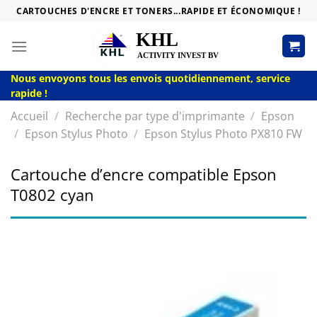
Passer
CARTOUCHES D'ENCRE ET TONERS...RAPIDE ET ÉCONOMIQUE !
au
contenu
Nous envoyons tous les envois quotidiennement, service
rapide !
Accueil
/
Recherche par type d'imprimante
/
Epson
/
Epson Stylus Photo
/
Epson Stylus Photo PX810 FW
Cartouche d’encre compatible Epson
T0802 cyan