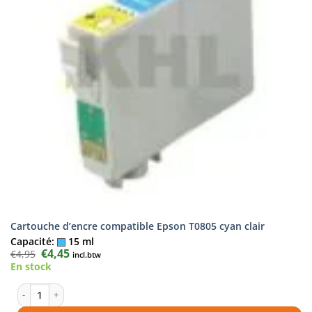
Cartouche d’encre compatible Epson T0805 cyan clair
Capacité:
15 ml
Le
€
4,45
Le
€
4,95
incl.btw
prix
prix
En stock
initial
actuel
était :
est :
€4,95.
€4,45.
quantité de Cartouche d'encre compatible Epson T0805 cyan clair