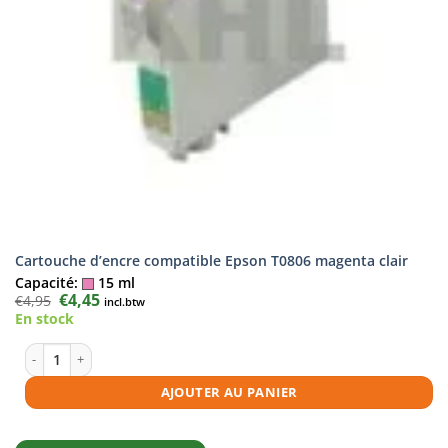
Cartouche d’encre compatible Epson T0806 magenta clair
Capacité:
15 ml
Le
€
4,45
Le
€
4,95
incl.btw
prix
prix
En stock
initial
actuel
était :
est :
€4,95.
€4,45.
quantité de Cartouche d'encre compatible Epson T0806 magenta clair
AJOUTER AU PANIER