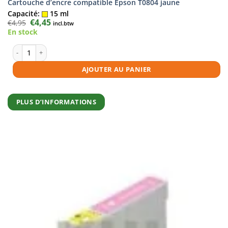
Cartouche d’encre compatible Epson T0804 jaune
Capacité:
15 ml
Le
€
4,45
Le
€
4,95
incl.btw
prix
prix
En stock
initial
actuel
était :
est :
€4,95.
€4,45.
quantité de Cartouche d'encre compatible Epson T0804 jaune
AJOUTER AU PANIER
PLUS D’INFORMATIONS