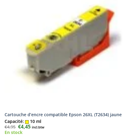
Cartouche d’encre compatible Epson 26XL (T2634) jaune
Capacité:
10 ml
Le
€
4,45
Le
€
4,95
incl.btw
prix
prix
En stock
initial
actuel