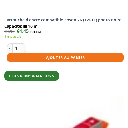
Cartouche d’encre compatible Epson 26 (T2611) photo noire
Capacité:
10 ml
Le
€
4,45
Le
€
4,95
incl.btw
prix
prix
En stock
initial
actuel
était :
est :
€4,95.
€4,45.
quantité de Cartouche d'encre compatible Epson 26 (T2611) photo noir
AJOUTER AU PANIER
PLUS D’INFORMATIONS