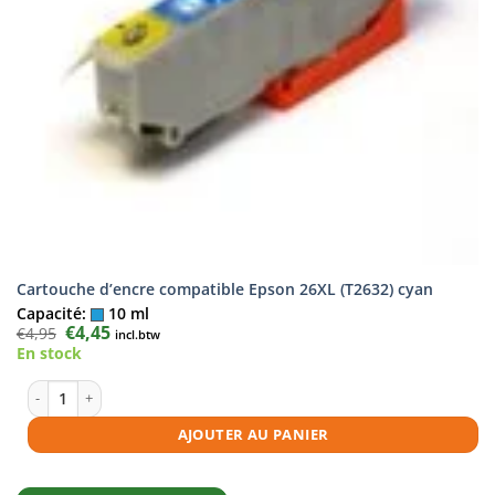
Cartouche d’encre compatible Epson 26XL (T2632) cyan
Capacité:
10 ml
Le
€
4,45
Le
€
4,95
incl.btw
prix
prix
En stock
initial
actuel
était :
est :
€4,95.
€4,45.
quantité de Cartouche d'encre compatible Epson 26XL (T2632) cyan
AJOUTER AU PANIER