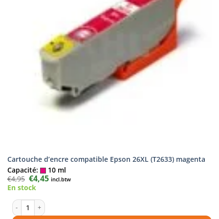
Cartouche d’encre compatible Epson 26XL (T2633) magenta
Capacité:
10 ml
Le
€
4,45
Le
€
4,95
incl.btw
prix
prix
En stock
initial
actuel
était :
est :
€4,95.
€4,45.
quantité de Cartouche d'encre compatible Epson 26XL (T2633) magent