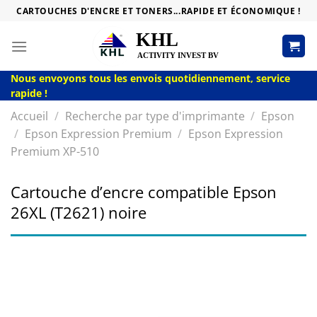
Passer
CARTOUCHES D'ENCRE ET TONERS...RAPIDE ET ÉCONOMIQUE !
au
contenu
Nous envoyons tous les envois quotidiennement, service
rapide !
Accueil
/
Recherche par type d'imprimante
/
Epson
/
Epson Expression Premium
/
Epson Expression
Premium XP-510
Cartouche d’encre compatible Epson
26XL (T2621) noire