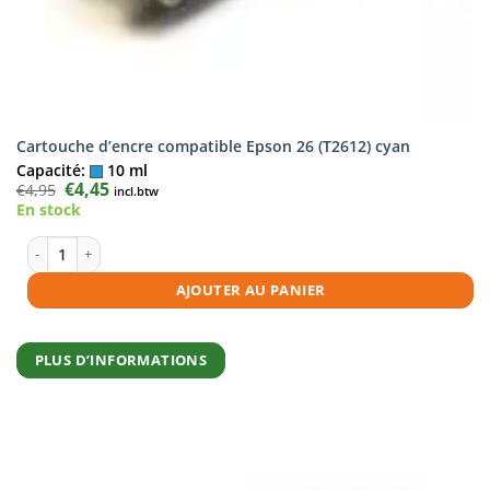
Cartouche d’encre compatible Epson 26 (T2612) cyan
Capacité:
10 ml
Le
€
4,45
Le
€
4,95
incl.btw
prix
prix
En stock
initial
actuel
était :
est :
€4,95.
€4,45.
quantité de Cartouche d'encre compatible Epson 26 (T2612) cyan
AJOUTER AU PANIER
PLUS D’INFORMATIONS