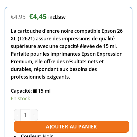
Le
Le
€
4,45
€
4,95
incl.btw
prix
prix
initial
actuel
La cartouche d'encre noire compatible Epson 26
était :
est :
€4,95.
€4,45.
XL (T2621) assure des impressions de qualité
supérieure avec une capacité élevée de 15 ml.
Parfaite pour les imprimantes Epson Expression
Premium, elle offre des résultats nets et
durables, répondant aux besoins des
professionnels exigeants.
Capacité:
15 ml
En stock
quantité de Cartouche d'encre compatible Epson 26XL (T2
AJOUTER AU PANIER
Couleur:
Noir