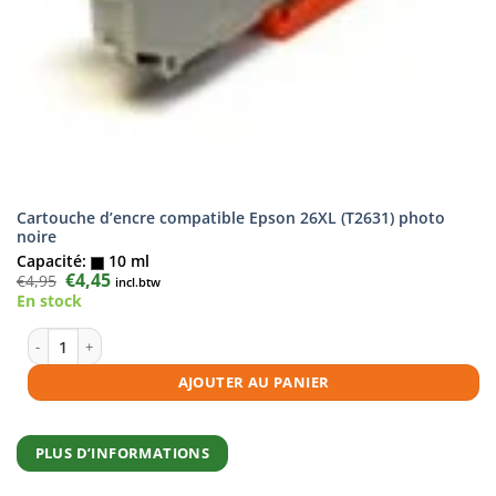
Cartouche d’encre compatible Epson 26XL (T2631) photo
noire
Capacité:
10 ml
Le
€
4,45
Le
€
4,95
incl.btw
prix
prix
En stock
initial
actuel
était :
est :
€4,95.
€4,45.
quantité de Cartouche d'encre compatible Epson 26XL (T2631) photo no
AJOUTER AU PANIER
PLUS D’INFORMATIONS