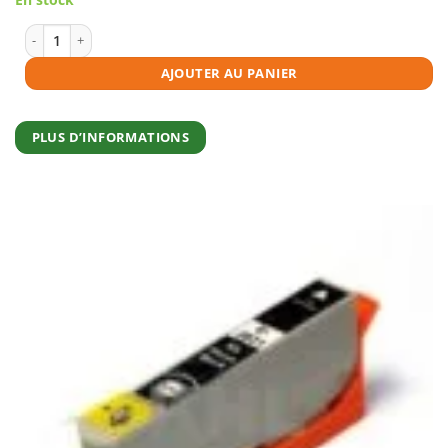
initial
actuel
était :
est :
€4,95.
€4,45.
quantité de Cartouche d'encre compatible Epson 26 (T2601) noire
AJOUTER AU PANIER
PLUS D’INFORMATIONS