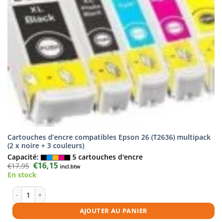
Cartouches d’encre compatibles Epson 26 (T2636) multipack
(2 x noire + 3 couleurs)
Capacité:
5 cartouches d'encre
Le
€
16,15
Le
€
17,95
incl.btw
prix
prix
En stock
initial
actuel
était :
est :
€17,95.
€16,15.
quantité de Cartouches d'encre compatibles Epson 26 (T2636) multipack 
AJOUTER AU PANIER