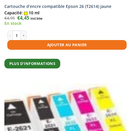
Cartouche d’encre compatible Epson 26 (T2614) jaune
Capacité:
10 ml
Le
€
4,45
Le
€
4,95
incl.btw
prix
prix
En stock
initial
actuel
était :
est :
€4,95.
€4,45.
quantité de Cartouche d'encre compatible Epson 26 (T2614) jaune
AJOUTER AU PANIER
PLUS D’INFORMATIONS