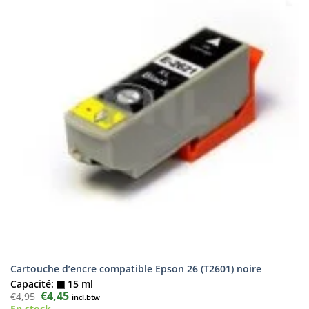
Cartouche d’encre compatible Epson 26 (T2601) noire
Capacité:
15 ml
Le
€
4,45
Le
€
4,95
incl.btw
prix
prix
En stock