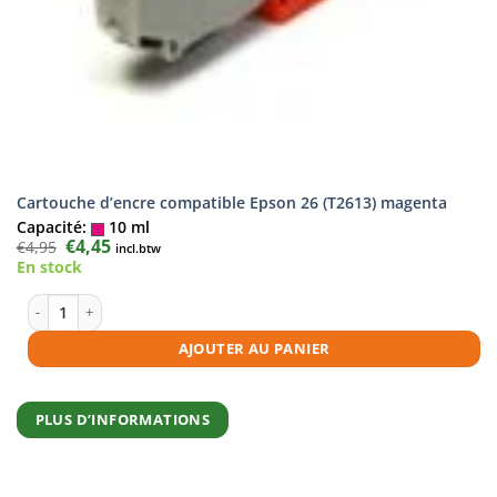
Cartouche d’encre compatible Epson 26 (T2613) magenta
Capacité:
10 ml
Le
€
4,45
Le
€
4,95
incl.btw
prix
prix
En stock
initial
actuel
était :
est :
€4,95.
€4,45.
quantité de Cartouche d'encre compatible Epson 26 (T2613) magenta
AJOUTER AU PANIER
PLUS D’INFORMATIONS