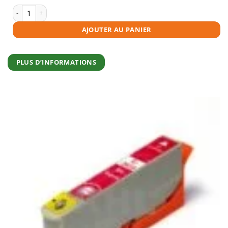
était :
est :
€4,95.
€4,45.
quantité de Cartouche d'encre compatible Epson 26XL (T2634) jaune
AJOUTER AU PANIER
PLUS D’INFORMATIONS