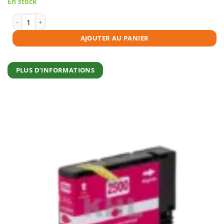
En stock
initial
actuel
était :
est :
€12,95.
€11,65.
quantité de Cartouche d'encre compatible Canon PGI-2500Y jaune
AJOUTER AU PANIER
PLUS D’INFORMATIONS