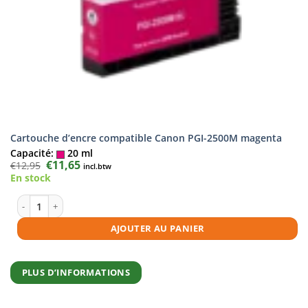
Cartouche d’encre compatible Canon PGI-2500M magenta
Capacité:
20 ml
Le
€
11,65
Le
€
12,95
incl.btw
prix
prix
En stock
initial
actuel
était :
est :
€12,95.
€11,65.
quantité de Cartouche d'encre compatible Canon PGI-2500M magenta
AJOUTER AU PANIER
PLUS D’INFORMATIONS