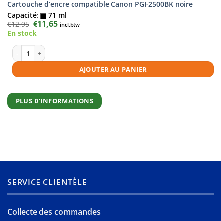
Cartouche d’encre compatible Canon PGI-2500BK noire
Capacité:
71 ml
Le
€
11,65
Le
€
12,95
incl.btw
prix
prix
En stock
initial
actuel
était :
est :
€12,95.
€11,65.
quantité de Cartouche d'encre compatible Canon PGI-2500BK noire
AJOUTER AU PANIER
PLUS D’INFORMATIONS
SERVICE CLIENTÈLE
Collecte des commandes