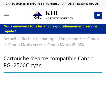
Passer
CARTOUCHES D'ENCRE ET TONERS...RAPIDE ET ÉCONOMIQUE !
au
contenu
Nous envoyons tous les envois quotidiennement, service
rapide !
Accueil
/
Recherche par type d'imprimante
/
Canon
/
Canon Maxify serie
/
Canon Maxify IB4050
Cartouche d’encre compatible Canon
PGI-2500C cyan