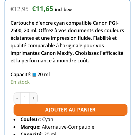
Le
Le
€
11,65
€
12,95
incl.btw
prix
prix
initial
actuel
Cartouche d'encre cyan compatible Canon PGI-
était :
est :
€12,95.
€11,65.
2500, 20 ml. Offrez à vos documents des couleurs
éclatantes et une impression fluide. Fiabilité et
qualité comparable à l'originale pour vos
imprimantes Canon Maxify. Choisissez l'efficacité
et la performance à moindre coût.
Capacité:
20 ml
En stock
quantité de Cartouche d'encre compatible Canon PGI-250
AJOUTER AU PANIER
Couleur:
Cyan
Marque:
Alternative-Compatible
Capacité:
20 ml