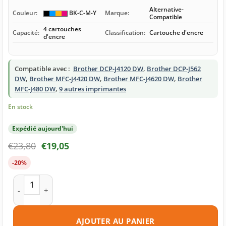
Alternative-
Couleur:
BK-C-M-Y
Marque:
Compatible
4 cartouches
Capacité:
Classification:
Cartouche d'encre
d'encre
Compatible avec :
Brother DCP-J4120 DW
,
Brother DCP-J562
DW
,
Brother MFC-J4420 DW
,
Brother MFC-J4620 DW
,
Brother
MFC-J480 DW
,
9 autres imprimantes
En stock
Expédié aujourd'hui
€
23,80
€
19,05
-20%
quantité de Cartouches d'encre compatibles Brother LC221 mu
AJOUTER AU PANIER