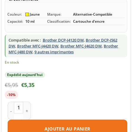
Couleur:
Jaune
Marque:
Alternative-Compatible
Capacité:
10 ml
Classification:
Cartouche d'encre
Compatible avec :
Brother DCP-J4120 DW
,
Brother DCP-J562
DW
,
Brother MFC-J4420 DW
,
Brother MFC-J4620 DW
,
Brother
MFC-J480 DW
,
9 autres imprimantes
En stock
Expédié aujourd'hui
€
5,95
€
5,35
-10%
quantité de Cartouche d'encre compatible Brother LC221 Y j
AJOUTER AU PANIER