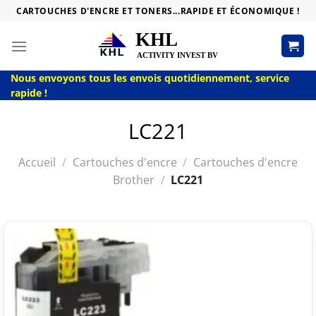
Passer
CARTOUCHES D'ENCRE ET TONERS...RAPIDE ET ÉCONOMIQUE !
au
contenu
Nous envoyons tous les envois quotidiennement, service
rapide !
LC221
Accueil
/
Cartouches d'encre
/
Cartouches d'encre
Brother
/
LC221