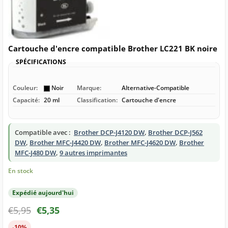
Cartouche d'encre compatible Brother LC221 BK noire
SPÉCIFICATIONS
Couleur:
Noir
Marque:
Alternative-Compatible
Capacité:
20 ml
Classification:
Cartouche d'encre
Compatible avec :
Brother DCP-J4120 DW
,
Brother DCP-J562
DW
,
Brother MFC-J4420 DW
,
Brother MFC-J4620 DW
,
Brother
MFC-J480 DW
,
9 autres imprimantes
En stock
Expédié aujourd'hui
€
5,95
€
5,35
-10%