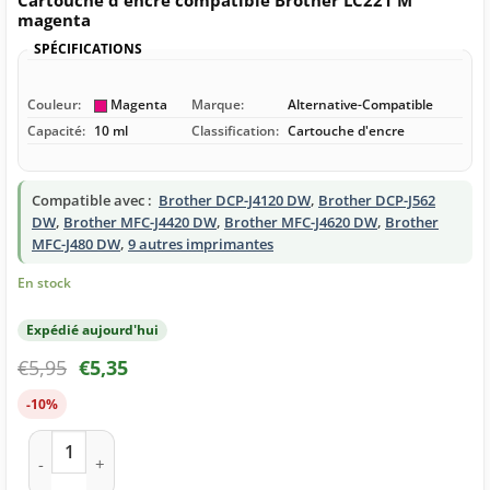
Cartouche d'encre compatible Brother LC221 M
magenta
SPÉCIFICATIONS
Couleur:
Magenta
Marque:
Alternative-Compatible
Capacité:
10 ml
Classification:
Cartouche d'encre
Compatible avec :
Brother DCP-J4120 DW
,
Brother DCP-J562
DW
,
Brother MFC-J4420 DW
,
Brother MFC-J4620 DW
,
Brother
MFC-J480 DW
,
9 autres imprimantes
En stock
Expédié aujourd'hui
€
5,95
€
5,35
-10%
quantité de Cartouche d'encre compatible Brother LC221 M