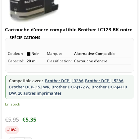
Cartouche d'encre compatible Brother LC123 BK noire
SPÉCIFICATIONS
Couleur:
Noir
Marque:
Alternative-Compatible
Capacité:
20 ml
Classification:
Cartouche d'encre
Compatible avec :
Brother DCP-J132 W
,
Brother DCP-J152 W
,
Brother DCP-J152 WR
,
Brother DCP-J172 W
,
Brother DCP-J4110
DW
,
20 autres imprimantes
En stock
€
5,95
€
5,35
-10%