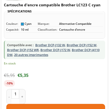
Cartouche d'encre compatible Brother LC123 C cyan
SPÉCIFICATIONS
Couleur:
Cyan
Marque:
Alternative-Compatible
Capacité:
10 ml
Classification:
Cartouche d'encre
Compatible avec :
Brother DCP-J132 W
,
Brother DCP-J152 W
,
Brother DCP-J152 WR
,
Brother DCP-J172 W
,
Brother DCP-J4110
DW
,
20 autres imprimantes
En stock
€
5,95
€
5,35
-10%
quantité de Cartouche d'encre compatible Brother LC123 C c