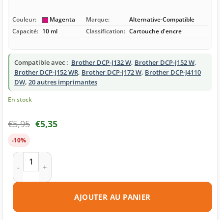
Couleur:
Magenta
Marque:
Alternative-Compatible
Capacité:
10 ml
Classification:
Cartouche d'encre
Compatible avec :
Brother DCP-J132 W
,
Brother DCP-J152 W
,
Brother DCP-J152 WR
,
Brother DCP-J172 W
,
Brother DCP-J4110
DW
,
20 autres imprimantes
En stock
€
5,95
€
5,35
-10%
quantité de Cartouche d'encre compatible Brother LC123 M
AJOUTER AU PANIER