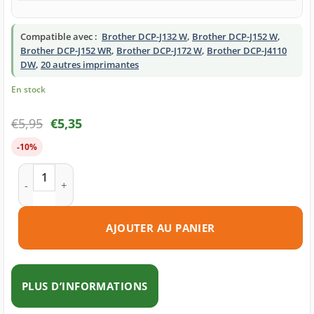
Compatible avec :
Brother DCP-J132 W
,
Brother DCP-J152 W
,
Brother DCP-J152 WR
,
Brother DCP-J172 W
,
Brother DCP-J4110
DW
,
20 autres imprimantes
En stock
€
5,95
€
5,35
-10%
quantité de Cartouche d'encre compatible Brother LC123 Y j
AJOUTER AU PANIER
PLUS D’INFORMATIONS