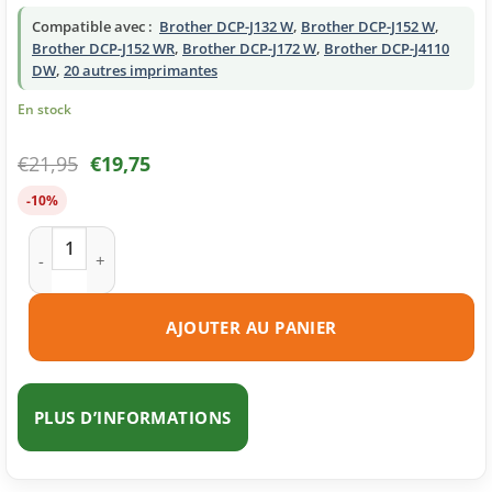
Compatible avec :
Brother DCP-J132 W
,
Brother DCP-J152 W
,
Brother DCP-J152 WR
,
Brother DCP-J172 W
,
Brother DCP-J4110
DW
,
20 autres imprimantes
En stock
€
21,95
€
19,75
-10%
quantité de Cartouches d'encre compatibles Brother LC123 mu
AJOUTER AU PANIER
PLUS D’INFORMATIONS