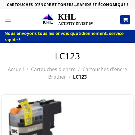
Passer
CARTOUCHES D'ENCRE ET TONERS...RAPIDE ET ÉCONOMIQUE !
au
contenu
Nous envoyons tous les envois quotidiennement, service
rapide !
LC123
Accueil
/
Cartouches d'encre
/
Cartouches d'encre
Brother
/
LC123