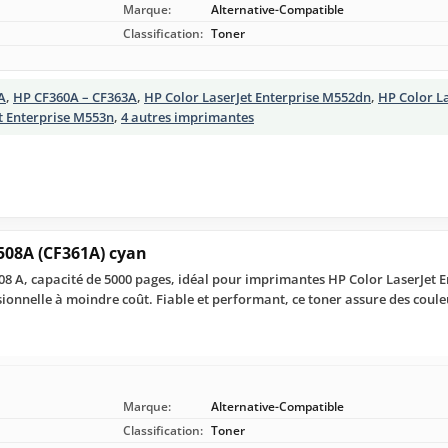
Marque:
Alternative-Compatible
Classification:
Toner
A
,
HP CF360A – CF363A
,
HP Color LaserJet Enterprise M552dn
,
HP Color La
t Enterprise M553n
,
4 autres imprimantes
508A (CF361A) cyan
8 A, capacité de 5000 pages, idéal pour imprimantes HP Color LaserJet En
ionnelle à moindre coût. Fiable et performant, ce toner assure des coule
Marque:
Alternative-Compatible
Classification:
Toner