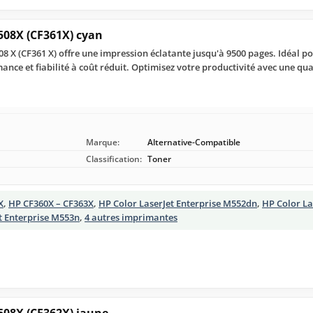
508X (CF361X) cyan
 X (CF361 X) offre une impression éclatante jusqu'à 9500 pages. Idéal po
mance et fiabilité à coût réduit. Optimisez votre productivité avec une qu
Marque:
Alternative-Compatible
Classification:
Toner
X
,
HP CF360X – CF363X
,
HP Color LaserJet Enterprise M552dn
,
HP Color La
t Enterprise M553n
,
4 autres imprimantes
508X (CF362X) jaune