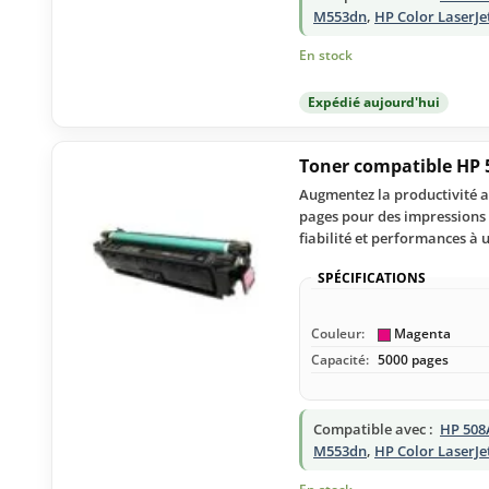
M553dn
,
HP Color LaserJe
En stock
Expédié aujourd'hui
Toner compatible HP 
Augmentez la productivité a
pages pour des impressions n
fiabilité et performances à 
SPÉCIFICATIONS
Couleur:
Magenta
Capacité:
5000 pages
Compatible avec :
HP 508
M553dn
,
HP Color LaserJe