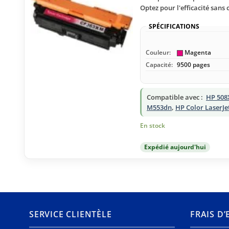
Optez pour l'efficacité san
SPÉCIFICATIONS
Couleur:
Magenta
Capacité:
9500 pages
Compatible avec :
HP 508
M553dn
,
HP Color LaserJe
En stock
Expédié aujourd'hui
SERVICE CLIENTÈLE
FRAIS D