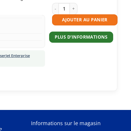
quantité de Toner compatible HP 508X
AJOUTER AU PANIER
PLUS D’INFORMATIONS
serJet Enterprise
S
Informations sur le magasin
?