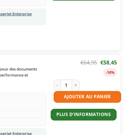
serJet Enterprise
€
64,95
€
58,45
s pour des documents
-10%
t performance et
quantité de Toner compatible HP 508A
AJOUTER AU PANIER
PLUS D’INFORMATIONS
serJet Enterprise