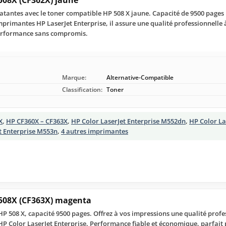
atantes avec le toner compatible HP 508 X jaune. Capacité de 9500 pages
primantes HP LaserJet Enterprise, il assure une qualité professionnelle
performance sans compromis.
Marque:
Alternative-Compatible
Classification:
Toner
X
,
HP CF360X – CF363X
,
HP Color LaserJet Enterprise M552dn
,
HP Color La
t Enterprise M553n
,
4 autres imprimantes
508X (CF363X) magenta
 508 X, capacité 9500 pages. Offrez à vos impressions une qualité profes
HP Color LaserJet Enterprise. Performance fiable et économique, parfait 