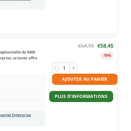
€
64,95
€
58,45
eptionnelle de 5000
-10%
prise, ce toner offre
quantité de Toner compatible HP 508A
AJOUTER AU PANIER
PLUS D’INFORMATIONS
serJet Enterprise