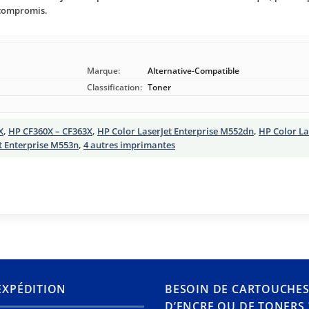
s compromis.
Marque:
Alternative-Compatible
Classification:
Toner
X
,
HP CF360X – CF363X
,
HP Color LaserJet Enterprise M552dn
,
HP Color La
t Enterprise M553n
,
4 autres imprimantes
’EXPÉDITION
BESOIN DE CARTOUCHE
D’ENCRE OU DE TONERS 