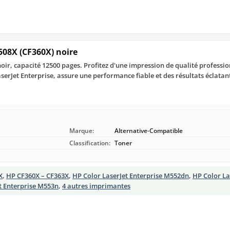
508X (CF360X) noire
oir, capacité 12500 pages. Profitez d'une impression de qualité professi
serJet Enterprise, assure une performance fiable et des résultats éclatant
Marque:
Alternative-Compatible
Classification:
Toner
X
,
HP CF360X – CF363X
,
HP Color LaserJet Enterprise M552dn
,
HP Color La
t Enterprise M553n
,
4 autres imprimantes