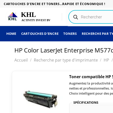
Passer
CARTOUCHES D'ENCRE ET TONERS...RAPIDE ET ÉCONOMIQUE !
au
Recherche
contenu
de
produits
HOME
CARTOUCHES D’ENCRE
TONERS
RECHERCHE PAR T
HP Color LaserJet Enterprise M577
Accueil
/
Recherche par type d'imprimante
/
HP
/
Toner compatible HP 
Augmentez la productivité a
nettes et professionnelles. 
Choix intelligent pour des p
SPÉCIFICATIONS