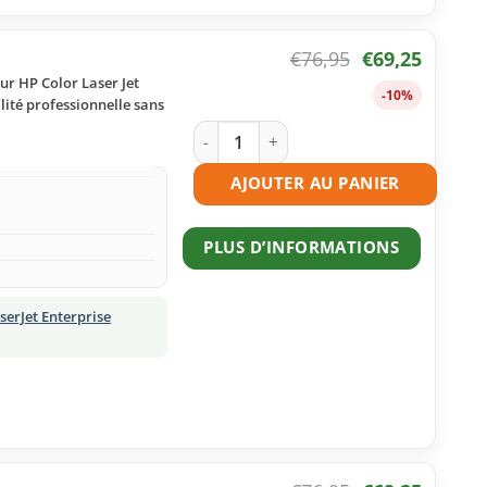
€
76,95
€
69,25
ur HP Color Laser Jet
-10%
alité professionnelle sans
quantité de Toner compatible HP 508X
AJOUTER AU PANIER
PLUS D’INFORMATIONS
serJet Enterprise