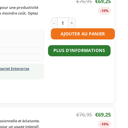
€
76,95
€
69,25
 pour une productivité
-10%
 à moindre coût. Optez
quantité de Toner compatible HP 508X 
AJOUTER AU PANIER
PLUS D’INFORMATIONS
serJet Enterprise
€
76,95
€
69,25
sionnelle et éclatante.
-10%
pour un usage intensif.