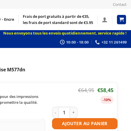
Contact
Frais de port gratuits à partir de €35,
 - Encre
les frais de port standard sont de €3.95
Nous envoyons tous les envois quotidiennement, service rapide !
10:00 - 18:00
+32 11 261499
rise M577dn
€
64,95
€
58,45
 pour des impressions
-10%
promettre la qualité.
quantité de Toner compatible HP 508A 
AJOUTER AU PANIER