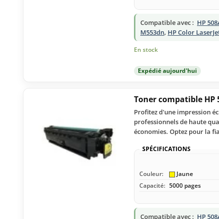
Compatible avec :
HP 508
M553dn
,
HP Color LaserJe
En stock
Expédié aujourd'hui
Toner compatible HP 
Profitez d'une impression é
professionnels de haute qual
économies. Optez pour la fiabi
SPÉCIFICATIONS
Couleur:
Jaune
Capacité:
5000 pages
Compatible avec :
HP 508