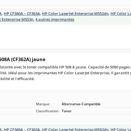
A
,
HP CF360A – CF363A
,
HP Color LaserJet Enterprise M552dn
,
HP Color La
t Enterprise M553n
,
4 autres imprimantes
508A (CF362A) jaune
clatante avec le toner compatible HP 508 A jaune. Capacité de 5000 page
ité. Idéal pour les imprimantes HP Color LaserJet Enterprise, il garanti
lité et l'efficacité.
Marque:
Alternative-Compatible
Classification:
Toner
A
,
HP CF360A – CF363A
,
HP Color LaserJet Enterprise M552dn
,
HP Color La