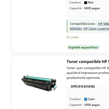
Couleur:
Noir
Capacité:
6000 pages
Compatible avec :
HP 508
M553dn
,
HP Color LaserJe
En stock
Expédié aujourd'hui
Toner compatible HP 
Toner cyan compatible HP 50
qualité d'impression profess
productivité optimale.
SPÉCIFICATIONS
Couleur:
Cyan
Capacité:
5000 pages