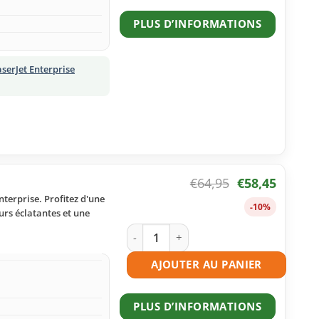
PLUS D’INFORMATIONS
serJet Enterprise
€
64,95
€
58,45
terprise. Profitez d'une
-10%
urs éclatantes et une
quantité de Toner compatible HP 508A
AJOUTER AU PANIER
PLUS D’INFORMATIONS