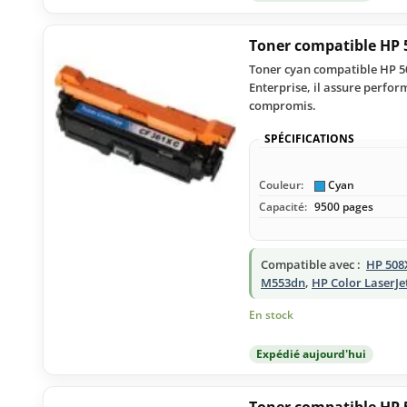
Toner compatible HP 
Toner cyan compatible HP 508
Enterprise, il assure perfor
compromis.
SPÉCIFICATIONS
Couleur:
Cyan
Capacité:
9500 pages
Compatible avec :
HP 508
M553dn
,
HP Color LaserJe
En stock
Expédié aujourd'hui
Toner compatible HP 