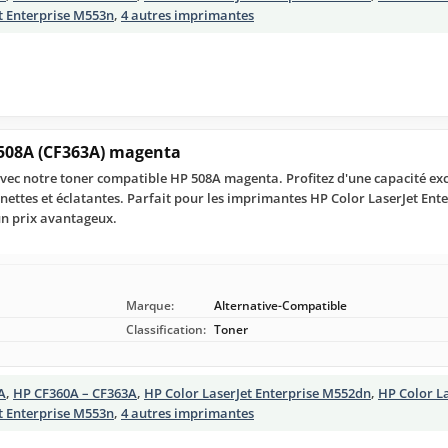
t Enterprise M553n
,
4 autres imprimantes
508A (CF363A) magenta
vec notre toner compatible HP 508A magenta. Profitez d'une capacité exc
ettes et éclatantes. Parfait pour les imprimantes HP Color LaserJet Enter
un prix avantageux.
Marque:
Alternative-Compatible
Classification:
Toner
A
,
HP CF360A – CF363A
,
HP Color LaserJet Enterprise M552dn
,
HP Color La
t Enterprise M553n
,
4 autres imprimantes